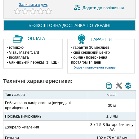
Залишити відгук
Додати
до порівняння
БЕЗКОШТОВНА ДОСТАВКА ПО
УКРАЇНІ
ОПЛАТА
ГАРАНТІЯ
- готівкою
- гарантія 36 месяцев
- Visa / MasterCard
- свій сервісний центр
- післяплата
- обмін / повернення
- банківський переказ (з ПДВ)
протягом 14 днів
Умови повернення товару
Технічні характеристики:
Тип лазера
клас II
Робоча зона вимірювання (всередині
30 м
приміщення)
Похибка вимірювань
± 3 мм
3 х 1,5 В батарейки типу
Джерело живлення
АА
Розміри
102 x 75 x 102 мм