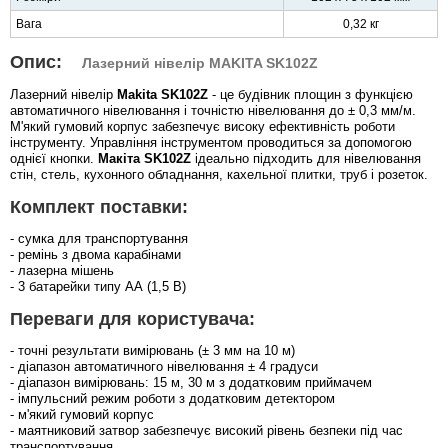
Вага
0,32 кг
Опис:
Лазерний нівелір MAKITA SK102Z
Лазерний нівелір
Makita SK102Z
- це будівник площин з функцією
автоматичного нівелювання і точністю нівелювання до ± 0,3 мм/м.
М'який гумовий корпус забезпечує високу ефективність роботи
інструменту. Управління інструментом проводиться за допомогою
однієї кнопки.
Макіта SK102Z
ідеально підходить для нівелювання
стін, стель, кухонного обладнання, кахельної плитки, труб і розеток.
Комплект поставки:
- сумка для транспортування
- ремінь з двома карабінами
- лазерна мішень
- 3 батарейки типу АА (1,5 В)
Переваги для користувача:
- точні результати вимірювань (± 3 мм на 10 м)
- діапазон автоматичного нівелювання ± 4 градуси
- діапазон вимірювань: 15 м, 30 м з додатковим приймачем
- імпульсний режим роботи з додатковим детектором
- м'який гумовий корпус
- маятниковий затвор забезпечує високий рівень безпеки під час
транспортування