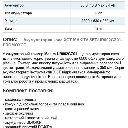
Акумулятор
36 В (40 В Max) / 4 Ah
Тип акумулятора
Li-Ion
Розміри
1829 x 630 x 358 мм
Вага
4,3 кг
Опис:
Акумуляторна коса XGT MAKITA SET-UR002GZ01-
PROMOXGT
Акумуляторний тример
Makita UR002GZ01
- це акумуляторна коса
для вимогливого користувача зі швидкістю 6500 об/хв для швидшого
різання. Тример має високу потужність для видалення перерослої і
густої трави. Максимальний діаметр косіння становить 350 мм. Серія
акумуляторних інструментів XGT відрізняється маневреністю і
високою продуктивністю. Вона оснащена посиленою батареєю для
тривалої роботи у промислових масштабах.
Комплект поставки:
- косильна головка
- кожух під косильні головки та пластикові ножі
- шестигранний ключ
- захисні окуляри
- металевий і пластиковий ножі
- акумулятор BL4040F
- зарядний пристрій DC40RA