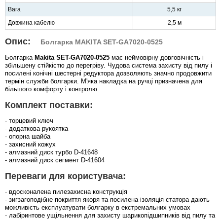
Вага
5,5 кг
Довжина кабелю
2,5 м
Опис:
Болгарка MAKITA SET-GA7020-0525
Болгарка
Makita SET-GA7020-0525
має неймовірну довговічність і
збільшену стійкістю до перегріву. Чудова система захисту від пилу і
посилені конічні шестерні редуктора дозволяють значно продовжити
термін служби болгарки. М'яка накладка на ручці призначена для
більшого комфорту і контролю.
Комплект поставки:
- торцевий ключ
- додаткова рукоятка
- опорна шайба
- захисний кожух
- алмазний диск турбо D-41648
- алмазний диск сегмент D-41604
Переваги для користувача:
- вдосконалена пилезахисна конструкція
- зигзагоподібне покриття якоря та посилена ізоляція статора дають
можливість експлуатувати болгарку в екстремальних умовах
- лабіринтове ущільнення для захисту шарикопідшипників від пилу та