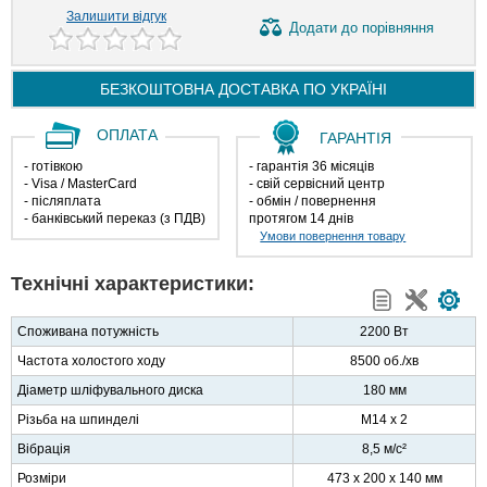
Залишити відгук
Додати
до порівняння
БЕЗКОШТОВНА ДОСТАВКА ПО
УКРАЇНІ
ОПЛАТА
ГАРАНТІЯ
- готівкою
- гарантія 36 місяців
- Visa / MasterCard
- свій сервісний центр
- післяплата
- обмін / повернення
- банківський переказ (з ПДВ)
протягом 14 днів
Умови повернення товару
Технічні характеристики:
Споживана потужність
2200 Вт
Частота холостого ходу
8500 об./хв
Діаметр шліфувального диска
180 мм
Різьба на шпинделі
M14 x 2
Вібрація
8,5 м/с²
Розміри
473 х 200 х 140 мм