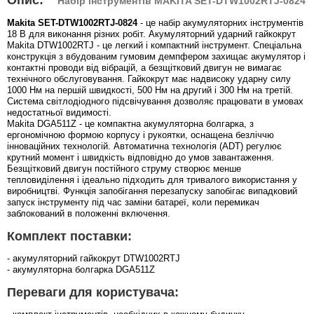
Набір інструментів MAKITA SET-DTW1002RTJ-0824
Makita SET-DTW1002RTJ-0824
- це набір акумуляторних інструментів
18 В для виконання різних робіт. Акумуляторний ударний гайкокрут
Makita DTW1002RTJ - це легкий і компактний інструмент. Спеціальна
конструкція з вбудованим гумовим демпфером захищає акумулятор і
контактні проводи від вібрацій, а безщітковий двигун не вимагає
технічного обслуговування. Гайкокрут має надвисоку ударну силу
1000 Нм на першій швидкості, 500 Нм на другий і 300 Нм на третій.
Система світлодіодного підсвічування дозволяє працювати в умовах
недостатньої видимості.
Makita DGA511Z - це компактна акумуляторна болгарка, з
ергономічною формою корпусу і рукоятки, оснащена безліччю
інноваційних технологій. Автоматична технологія (ADT) регулює
крутний момент і швидкість відповідно до умов завантаження.
Безщітковий двигун постійного струму створює менше
тепловиділення і ідеально підходить для тривалого використання у
виробництві. Функція запобігання перезапуску запобігає випадковий
запуск інструменту під час заміни батареї, коли перемикач
заблокований в положенні включення.
Комплект поставки:
- акумуляторний гайкокрут DTW1002RTJ
- акумуляторна болгарка DGA511Z
Переваги для користувача: