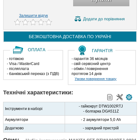
Залишити відгук
Додати
до порівняння
БЕЗКОШТОВНА ДОСТАВКА ПО
УКРАЇНІ
ОПЛАТА
ГАРАНТІЯ
- готівкою
- гарантія 36 місяців
- Visa / MasterCard
- свій сервісний центр
- післяплата
- обмін / повернення
- банківський переказ (з ПДВ)
протягом 14 днів
Умови повернення товару
Технічні характеристики:
- гайкокрут DTW1002RTJ
Інструменти в наборі
- болгарка DGA511Z
Акумулятори
- 2 акумулятори 5,0 Ah
Додатково
- зарядний пристрій
Опис: