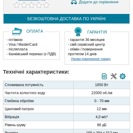
Додати
до порівняння
БЕЗКОШТОВНА ДОСТАВКА ПО
УКРАЇНІ
ОПЛАТА
ГАРАНТІЯ
- готівкою
- гарантія 36 месяцев
- Visa / MasterCard
- свій сервісний центр
- післяплата
- обмін / повернення
- банківський переказ (з ПДВ)
протягом 14 днів
Умови повернення товару
Технічні характеристики:
Споживана потужність
1850 Вт
Частота холостого ходу
22000 об./хв
Глибина обробки
0 - 70 мм
Цанговий патрон
12 мм
Вібрація
4,0 м/с²
Рівень шуму
86 дБ
Розміри
155 х 294 х 312 мм