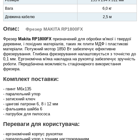
Вага
6,0 кг
Довжина кабелю
2,5 м
Опис:
Фрезер MAKITA RP1800FX
Фрезер
Makita RP1800FX
призначений для обробки м'якої і твердої
деревини, і похідних матеріалів, таких як плити МДФ і пластикові
матеріали. Потужний мотор 1850 Вт забезпечує ефективне
фрезерування. Глибина фрезерування налаштовується з точністю до
0,1 мм. Ергономічна м'яка накладка на рукоятці забезпечує зручність
роботи. Передбачена можливість стаціонарного використання
фрезера.
Комплект поставки:
- гвинт М6х135
- паралельний упор
- затискний ключ
- цангові патрони 6, 8 і 12 мм
- фальшива шайба 6
- патрубок для пилососа
Переваги для користувача:
- ергономічний корпус рукоятки
- паралельний упор з точним настроюванням