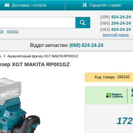
Доставка і оплата
Гарантія і сервіс
(098)
924-24-24
(066)
204-24-24
(063)
824-24-24
30
HS7601
Зворотній дзвінок
Відділ запчастин:
(068) 824-24-24
а
Акумуляторний фрезер XGT MAKITA RP001GZ
езер XGT MAKITA RP001GZ
Код товару: 260142
17