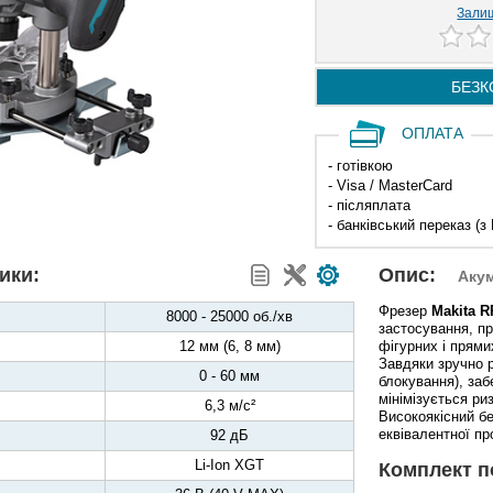
Залиш
БЕЗК
ОПЛАТА
- готівкою
- Visa / MasterCard
- післяплата
- банківський переказ (з
ики:
Опис:
Аку
Фрезер
Makita 
8000 - 25000 об./хв
застосування, пр
12 мм (6, 8 мм)
фігурних і прями
Завдяки зручно 
0 - 60 мм
блокування), заб
мінімізується ри
6,3 м/с²
Високоякісний бе
еквівалентної пр
92 дБ
Li-Ion XGT
Комплект п