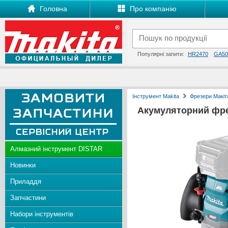
Головна
Про компанію
Популярні запити:
HR2470
GA50
Інструмент Makita
Фрезери Макіт
Акумуляторний фр
Алмазний інструмент DISTAR
Новинки
Приладдя
Запчастини
Набори інструментів