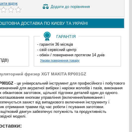
ити відгук
Додати
до порівняння
ОШТОВНА ДОСТАВКА ПО
КИЄВУ ТА
УКРАЇНІ
ГАРАНТІЯ
- гарантія 36 місяців
- свій сервісний центр
- обмін / повернення протягом 14 днів
 ПДВ)
Умови повернення товару
муляторний фрезер XGT MAKITA RP001GZ
RP001GZ
- це універсальний інструмент для професійного і побутового
изначений для акуратної вибірки і нарізки жолобів і пазів, виконання
х обкантовок заготовок, щільної підгонки деталей один до одного.
розташованим кнопкам управління (включення/вимикання і
езпечується захист від випадкового включення інструменту і
зик отримання травми під час роботи і псування заготовки.
зщітковий двигун забезпечує потужність та продуктивність
овідної моделі.
оставки: