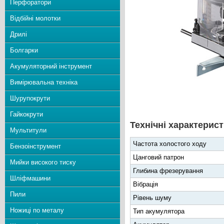
Перфоратори
Відбійні молотки
Дрилі
Болгарки
Акумуляторний інструмент
Вимірювальна техніка
Шурупокрути
Гайкокрути
Технічні характерист
Мультитули
Частота холостого ходу
Бензоінструмент
Цанговий патрон
Мийки високого тиску
Глибина фрезерування
Шліфмашини
Вібрація
Пили
Рівень шуму
Ножиці по металу
Тип акумулятора