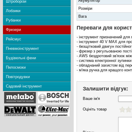
Акумулятор
Штроборізи
Розміри
Лобзики
Вага
Рубанки
Переваги для корист
Фрезери
- інструмент призначений для
Рейсмус
- інструмент 40 V MAX для пр
- безщітковий двигун постійног
Пневмоінструмент
- фрезер з регульованою пост
- AWS бездротовий зв'язок мі
Будівельні фени
- система електронної зупинки
- обладнаний захистом від пе
Пилосмоки
- м'яка ручка для кращого ко
Повітродувки
Садовий інструмент
Залишити відгук:
Ваше ім'я
Оцініть товар