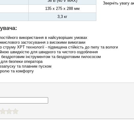
36 В (40 V MAX)
Зверніть увагу а
135 x 275 x 288 мм
3,3 кг
увача:
 постійного використання в найсуворіших умовах
омислового застосування з високими вимогами
о струму XPT технології - підвищена стійкість до пилу та вологи
ійною швидкістю для швидкого та чистого оздоблення
ж бездротовим інструментом та бездротовим пилососом
 для безпеки оператора
резапуску та плавним пуском
нтролю та комфорту