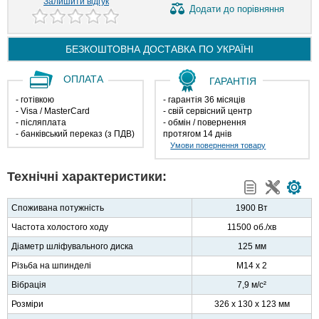
Залишити відгук
Додати
до порівняння
БЕЗКОШТОВНА ДОСТАВКА ПО
УКРАЇНІ
ОПЛАТА
ГАРАНТІЯ
- готівкою
- гарантія 36 місяців
- Visa / MasterCard
- свій сервісний центр
- післяплата
- обмін / повернення
- банківський переказ (з ПДВ)
протягом 14 днів
Умови повернення товару
Технічні характеристики:
Споживана потужність
1900 Вт
Частота холостого ходу
11500 об./хв
Діаметр шліфувального диска
125 мм
Різьба на шпинделі
M14 х 2
Вібрація
7,9 м/с²
Розміри
326 x 130 x 123 мм