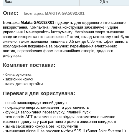
Вага
2,6 кг
Опис:
Болгарка MAKITA GA5092X01
Болгарка
Makita GA5092X01
підходить для щоденного інтенсивного
використання. Компактна і легка конструкція забезпечує чудове
управління і маневреність інструменту. Нагрівання якоря зменшено
завдяки використанню високоякісної сталі, склад матеріалу якої було
змінено, також зменшена товщина з 0,5 мм до 0,35 мм. Ефективність
охолодження покращена за рахунок: переміщення електричних
частин, перероблених форм вентиляційних отворів, доданого
дифузора.
Комплект поставки:
- бічна рукоятка
- захисний кожух
- ключ для контргайки
Переваги для користувача:
- новий високопродуктивний двигун
- покращене енергоспоживання та довговічність
- функція запобігання перезапуску, плавний пуск
- технологія AFT для зменшення віддачі автоматично вимикає
живлення двигуна у разі раптового різкого зниження швидкості
- зміна захисного кожуха без інструментів
- зменшення вібрації за рахунок муфти SJS II (Super Joint System II)