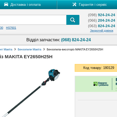
Доставка і оплата
Гарантія і сервіс
(098)
924-24-24
(066)
204-24-24
(063)
824-24-24
30
HS7601
Зворотній дзвінок
Відділ запчастин:
(068) 824-24-24
нт Макіта
Бензопили Макіта
Бензопила-висоторіз MAKITA EY2650H25H
із MAKITA EY2650H25H
Код товару: 180129