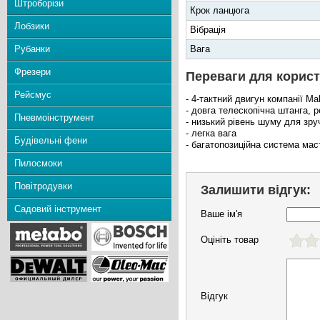
Штроборізи
Крок ланцюга
Лобзики
Вібрація
Рубанки
Вага
Фрезери
Переваги для корист
Рейсмус
- 4-тактний двигун компанії Ma
- довга телескопічна штанга, 
Пневмоінструмент
- низький рівень шуму для зру
- легка вага
Будівельні фени
- багатопозиційна система ма
Пилосмоки
Повітродувки
Залишити відгук:
Садовий інструмент
Ваше ім'я
Оцініть товар
Відгук