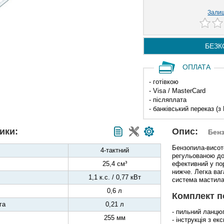
Залиш
БЕЗК
ОПЛАТА
- готівкою
- Visa / MasterCard
- післяплата
- банківський переказ (з
ики:
Опис:
Бен
Бензопила-висот
4-тактний
pегульованою до
25,4 см³
ефективний у пор
нижче. Легка ваг
1,1 к.с. / 0,77 кВт
система мастила
0,6 л
Комплект п
га
0,21 л
- пильний ланцю
255 мм
- інструкція з ек