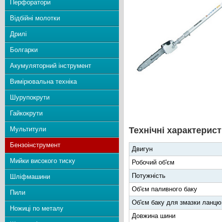
Перфоратори
Відбійні молотки
Дрилі
Болгарки
Акумуляторний інструмент
Вимірювальна техніка
Шурупокрути
Гайкокрути
Мультитули
Технічні характерист
Бензоінструмент
Двигун
Мийки високого тиску
Робочий об'єм
Потужність
Шліфмашини
Об'єм паливного баку
Пили
Об'єм баку для змазки ланцю
Ножиці по металу
Довжина шини