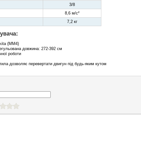
3/8
8,6 м/с²
7,2 кг
увача:
kita (MM4)
регульована довжина: 272-392 см
чної роботи
стила дозволяє перевертати двигун під будь-яким кутом