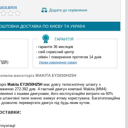
ити відгук
Додати
до порівняння
ОШТОВНА ДОСТАВКА ПО
КИЄВУ ТА
УКРАЇНІ
ГАРАНТІЯ
- гарантія 36 месяцев
- свій сервісний центр
- обмін / повернення протягом 14 днів
 ПДВ)
Умови повернення товару
зопила-висоторіз MAKITA EY2650H25H
оріз
Makita EY2650H25H
має довгу телескопічну штангу з
вжиною 272-392 див. 4-тактний двигун компанії Makita (MM4)
івнянні з іншими двигунами, його експлуатаційні витрати на 60%
а штангової пили значно знижує втому користувача. Багатопозиційна
 дозволяє перевертати двигун під будь-яким кутом.
оставки:
г
сплуатації