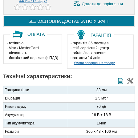
Залишити відгук
Додати
до порівняння
БЕЗКОШТОВНА ДОСТАВКА ПО
УКРАЇНІ
ОПЛАТА
ГАРАНТІЯ
- готівкою
- гарантія 36 месяцев
- Visa / MasterCard
- свій сервісний центр
- післяплата
- обмін / повернення
- банківський переказ (з ПДВ)
протягом 14 днів
Умови повернення товару
Технічні характеристики:
Товщина гілки
33 мм
Вібрація
2,5 м/с²
Рівень шуму
70 дБ
Акумулятор
18 В + 18 В
Тип акумулятора
Li-Ion
Розміри
305 x 43 x 106 мм