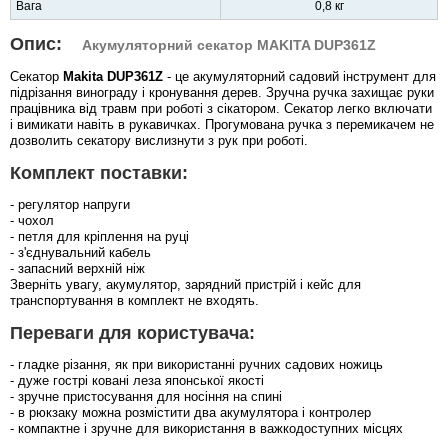
Вага
0,8 кг
Опис:
Акумуляторний секатор MAKITA DUP361Z
Секатор
Makita DUP361Z
- це акумуляторний садовий інструмент для
підрізання винограду і кронування дерев. Зручна ручка захищає руки
працівника від травм при роботі з сікатором. Секатор легко включати
і вимикати навіть в рукавичках. Прогумована ручка з перемикачем не
дозволить секатору вислизнути з рук при роботі.
Комплект поставки:
- регулятор напруги
- чохол
- петля для кріплення на руці
- з'єднувальний кабель
- запасний верхній ніж
Зверніть увагу, акумулятор, зарядний пристрій і кейс для
транспортування в комплект не входять.
Переваги для користувача:
- гладке різання, як при використанні ручних садових ножиць
- дуже гострі ковані леза японської якості
- зручне пристосування для носіння на спині
- в рюкзаку можна розмістити два акумулятора і контролер
- компактне і зручне для використання в важкодоступних місцях