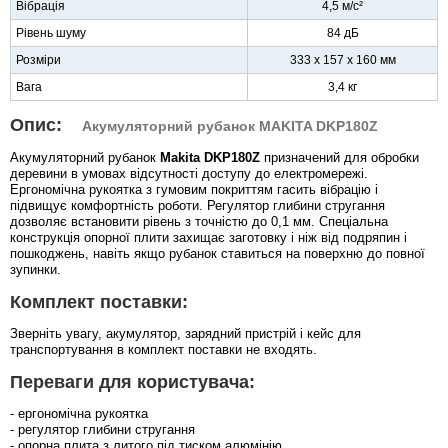
Вібрація
4,5 м/с²
Рівень шуму
84 дБ
Розміри
333 x 157 x 160 мм
Вага
3,4 кг
Опис:
Акумуляторний рубанок MAKITA DKP180Z
Акумуляторний рубанок
Makita DKP180Z
призначений для обробки
деревини в умовах відсутності доступу до електромережі.
Ергономічна рукоятка з гумовим покриттям гасить вібрацію і
підвищує комфортність роботи. Регулятор глибини стругання
дозволяє встановити рівень з точністю до 0,1 мм. Спеціальна
конструкція опорної плити захищає заготовку і ніж від подряпин і
пошкоджень, навіть якщо рубанок ставиться на поверхню до повної
зупинки.
Комплект поставки:
Зверніть увагу, акумулятор, зарядний пристрій і кейс для
транспортування в комплект поставки не входять.
Переваги для користувача:
- ергономічна рукоятка
- регулятор глибини стругання
- опорна плита з литого під тиском алюмінію