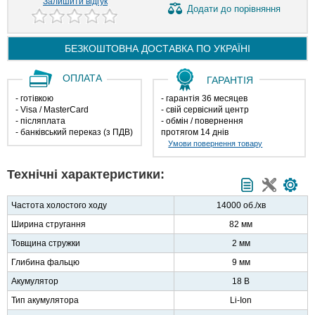
Залишити відгук
Додати
до порівняння
БЕЗКОШТОВНА ДОСТАВКА ПО
УКРАЇНІ
ОПЛАТА
ГАРАНТІЯ
- готівкою
- гарантія 36 месяцев
- Visa / MasterCard
- свій сервісний центр
- післяплата
- обмін / повернення
- банківський переказ (з ПДВ)
протягом 14 днів
Умови повернення товару
Технічні характеристики:
Частота холостого ходу
14000 об./хв
Ширина стругання
82 мм
Товщина стружки
2 мм
Глибина фальцю
9 мм
Акумулятор
18 В
Тип акумулятора
Li-Ion