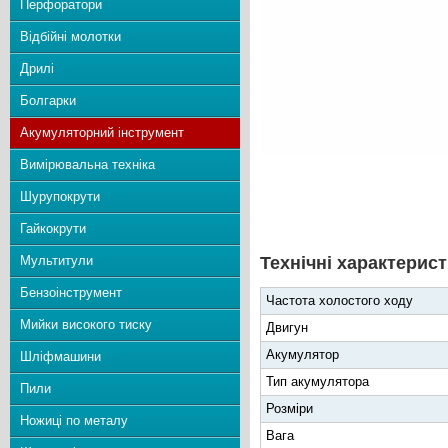
Перфоратори
Відбійні молотки
Дрилі
Болгарки
Акумуляторний інструмент
Вимірювальна техніка
Шурупокрути
Гайкокрути
Мультитули
Технічні характерист
Бензоінструмент
Частота холостого ходу
Мийки високого тиску
Двигун
Акумулятор
Шліфмашини
Тип акумулятора
Пили
Розміри
Ножиці по металу
Вага