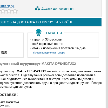
ити відгук
Додати
до порівняння
ОШТОВНА ДОСТАВКА ПО
КИЄВУ ТА
УКРАЇНІ
ГАРАНТІЯ
- гарантія 36 месяцев
- свій сервісний центр
- обмін / повернення протягом 14 днів
 ПДВ)
Умови повернення товару
муляторний шурупокрут MAKITA DFS452TJX2
шурупокрут
Makita DFS452TJX2
легкий і компактний, має електронне
кості обертів. Підсвічування робочої зони дозволяє працювати в
ьої видимості без використання ліхтаря. Ергономічний дизайн і
одібна рукоятка дозволяють зручно працювати однією рукою. Реверс
емикати однією рукою.
оставки:
йним магнітом
біта №2