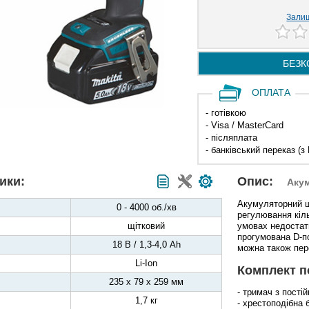
Залиш
БЕЗК
ОПЛАТА
- готівкою
- Visa / MasterCard
- післяплата
- банківський переказ (з
ики:
Опис:
Аку
Акумуляторний 
0 - 4000 об./хв
регулювання кіль
щітковий
умовах недостатн
прогумована D-п
18 В / 1,3-4,0 Ah
можна також пер
Li-Ion
Комплект п
235 x 79 x 259 мм
- тримач з пості
1,7 кг
- хрестоподібна 