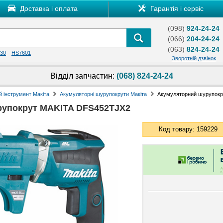
Доставка і оплата
Гарантія і сервіс
(098)
924-24-24
(066)
204-24-24
(063)
824-24-24
30
HS7601
Зворотній дзвінок
Відділ запчастин:
(068) 824-24-24
 інструмент Макіта
Акумуляторні шурупокрути Макіта
Акумуляторний шурупок
рупокрут MAKITA DFS452TJX2
Код товару: 159229