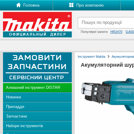
Головна
Про компанію
Популярні запити:
HR2470
GA50
Інструмент Makita
Акумуляторний
Акумуляторний шу
Алмазний інструмент DISTAR
Новинки
Приладдя
Запчастини
Набори інструментів