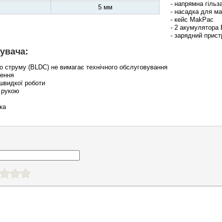
- напрямна гільз
5 мм
- насадка для ма
- кейс MakPac
- 2 акумулятора
- зарядний прис
увача:
го струму (BLDC) не вимагає технічного обслуговування
лення
 швидкої роботи
ю рукою
ка