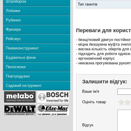
Штроборізи
Тип гвинтів
Лобзики
Рубанки
Фрезери
Переваги для корист
Рейсмус
- безщітковий двигун постійно
- міцна безшумна муфта зчеп
Пневмоінструмент
- висока кількість обертів для
- підходить для роботи одніє
Будівельні фени
- ергономічний корпус
- нековзна прогумована рукоят
Пилосмоки
Повітродувки
Залишити відгук:
Садовий інструмент
Ваше ім'я
Оцініть товар
Відгук