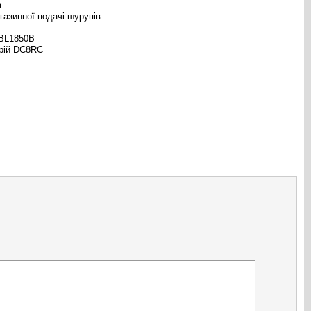
а
газинної подачі шурупів
 BL1850B
трій DC8RC