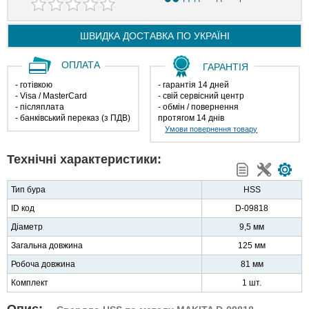
ШВИДКА ДОСТАВКА ПО
УКРАЇНІ
ОПЛАТА
ГАРАНТІЯ
- готівкою
- гарантія 14 дней
- Visa / MasterCard
- свій сервісний центр
- післяплата
- обмін / повернення
- банківський переказ (з ПДВ)
протягом 14 днів
Умови повернення товару
Технічні характеристики:
Тип бура
HSS
ID код
D-09818
Діаметр
9,5 мм
Загальна довжина
125 мм
Робоча довжина
81 мм
Комплект
1 шт.