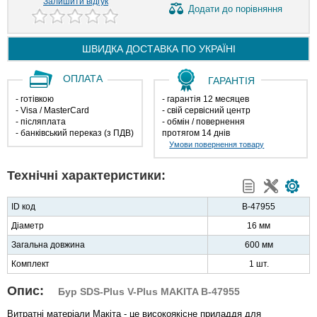
Залишити відгук
Додати
до порівняння
ШВИДКА ДОСТАВКА ПО
УКРАЇНІ
ОПЛАТА
ГАРАНТІЯ
- готівкою
- гарантія 12 месяцев
- Visa / MasterCard
- свій сервісний центр
- післяплата
- обмін / повернення
- банківський переказ (з ПДВ)
протягом 14 днів
Умови повернення товару
Технічні характеристики:
ID код
B-47955
Діаметр
16 мм
Загальна довжина
600 мм
Комплект
1 шт.
Опис:
Бур SDS-Plus V-Plus MAKITA B-47955
Витратні матеріали Макіта - це високоякісне приладдя для