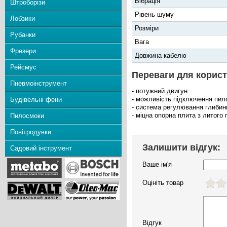
Вібрація
Штроборізи
Рівень шуму
Лобзики
Розміри
Рубанки
Вага
Фрезери
Довжина кабелю
Рейсмус
Переваги для корист
Пневмоінструмент
- потужний двигун
- можливість підключення пил
Будівельні фени
- система регулювання глибин
- міцна опорна плита з литого
Пилосмоки
Повітродувки
Залишити відгук:
Садовий інструмент
Ваше ім'я
Оцініть товар
Відгук