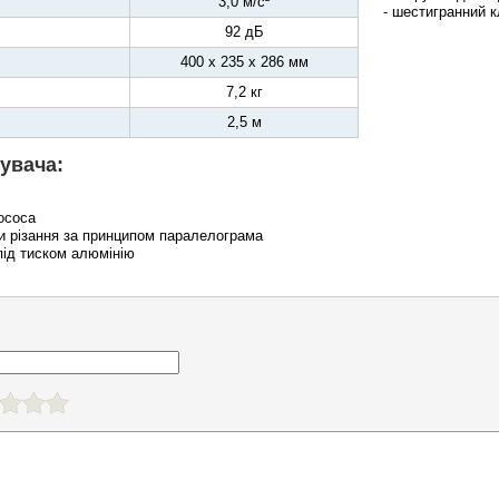
3,0 м/с²
- шестигранний 
92 дБ
400 х 235 х 286 мм
7,2 кг
2,5 м
увача:
ососа
и різання за принципом паралелограма
 під тиском алюмінію