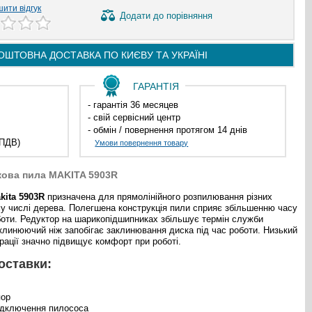
ити відгук
Додати
до порівняння
ОШТОВНА ДОСТАВКА ПО
КИЄВУ ТА
УКРАЇНІ
ГАРАНТІЯ
- гарантія 36 месяцев
- свій сервісний центр
- обмін / повернення протягом 14 днів
 ПДВ)
Умови повернення товару
кова пила MAKITA 5903R
kita 5903R
призначена для прямолінійного розпилювання різних
му числі дерева. Полегшена конструкція пили сприяє збільшенню часу
боти. Редуктор на шарикопідшипниках збільшує термін служби
клинюючий ніж запобігає заклинювання диска під час роботи. Низький
брації значно підвищує комфорт при роботі.
оставки:
пор
підключення пилососа