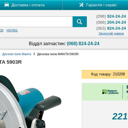
Доставка і оплата
Гарантія і сервіс
(098)
924-24-24
(066)
204-24-24
(063)
824-24-24
30
HS7601
Зворотній дзвінок
Відділ запчастин:
(068) 824-24-24
Дискові пили Макіта
Дискова пила MAKITA 5903R
TA 5903R
Код товару: 210208
22