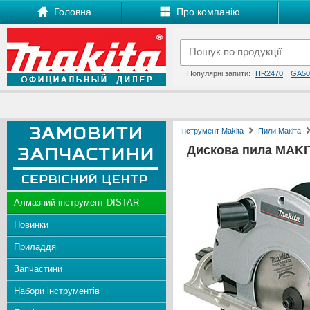
Головна
Про компанію
Популярні запити:
HR2470
GA50
Інструмент Makita
Пили Макіта
Дискова пила MAKI
Алмазний інструмент DISTAR
Новинки
Приладдя
Запчастини
Набори інструментів