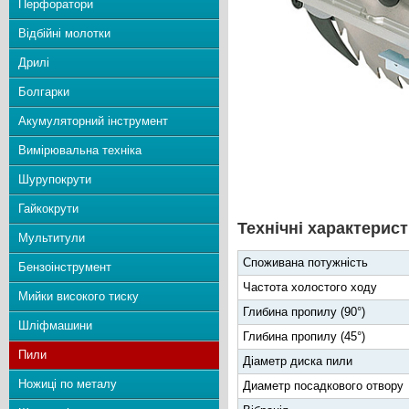
Перфоратори
Відбійні молотки
Дрилі
Болгарки
Акумуляторний інструмент
Вимірювальна техніка
Шурупокрути
Гайкокрути
Технічні характерист
Мультитули
Споживана потужність
Бензоінструмент
Частота холостого ходу
Мийки високого тиску
Глибина пропилу (90°)
Шліфмашини
Глибина пропилу (45°)
Пили
Діаметр диска пили
Ножиці по металу
Диаметр посадкового отвору