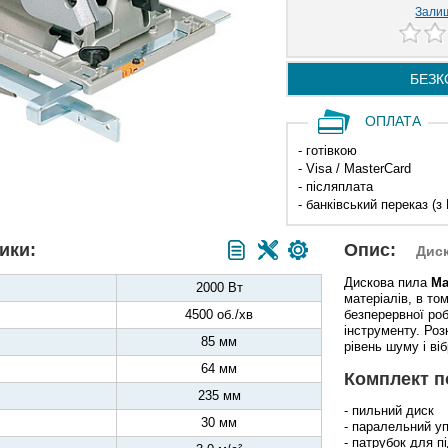
Залиш
БЕЗК
ОПЛАТА
- готівкою
- Visa / MasterCard
- післяплата
- банківський переказ (з
ики:
Опис:
Дис
Дискова пила
Ma
2000 Вт
матеріалів, в то
4500 об./хв
безперервної ро
інструменту. Роз
85 мм
рівень шуму і ві
64 мм
Комплект п
235 мм
- пильний диск
30 мм
- паралельний у
- патрубок для 