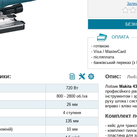
Залиш
БЕЗК
ОПЛАТА
- готівкою
- Visa / MasterCard
- післяплата
- банківський переказ (з
ики:
Опис:
Лоб
Лобзик
Makita 4
720 Вт
професійного рів
800 - 2800 об./хв
інструментом і з
руху штока і си
26 мм
вправо і вліво на
4 ступеня
Комплект п
135 мм
- кейс для транс
юміній)
10 мм
- комплект пилок
- пластина для з