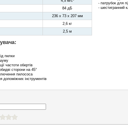
4,5 м/с²
- патрубок для 
- шестигранний 
84 дБ
236 х 73 х 207 мм
2,6 кг
2,5 м
увача:
хід пилки
 шуму
ції частоти обертів
обидві сторони на 45°
ключення пилососа
ня допоміжних інструментів