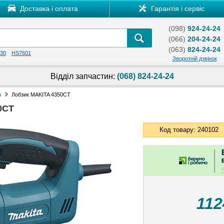
Доставка і оплата
Гарантія і сервіс
(098)
924-24-24
(066)
204-24-24
(063)
824-24-24
30
HS7601
Зворотній дзвінок
Відділ запчастин:
(068) 824-24-24
а
Лобзик MAKITA 4350CT
0CT
Код товару: 240102
11