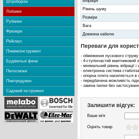
Вібрація
Штроборізи
Рівень шуму
Лобзики
Розміри
Рубанки
Вага
Фрезери
Довжина кабелю
Рейсмус
Переваги для корист
Пневмоінструмент
- обмеження пускового струму
- 4-ступінчастий маятниковий 
Будівельні фени
- мінімальний рівень вібрації і
- електронна система стабіліза
Пилосмоки
- опорна плита нахиляється в 
- передбачена можливість під
Повітродувки
- заміна пилки без застосуван
Садовий інструмент
Залишити відгук:
Ваше ім'я
Оцініть товар