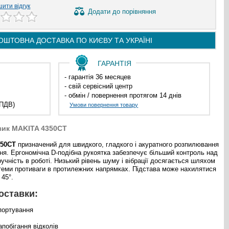
ити відгук
Додати
до порівняння
ОШТОВНА ДОСТАВКА ПО
КИЄВУ ТА
УКРАЇНІ
ГАРАНТІЯ
- гарантія 36 месяцев
- свій сервісний центр
- обмін / повернення протягом 14 днів
 ПДВ)
Умови повернення товару
зик MAKITA 4350CT
350CT
призначений для швидкого, гладкого і акуратного розпилювання
ня. Ергономічна D-подібна рукоятка забезпечує більший контроль над
ручність в роботі. Низький рівень шуму і вібрації досягається шляхом
стеми противаги в протилежних напрямках. Підстава може нахилятися
 45°.
оставки:
портування
апобігання відколів