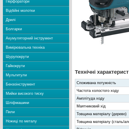
Перфоратори
Відбійні молотки
Дрилі
Болгарки
Акумуляторний інструмент
Вимірювальна техніка
Шурупокрути
Гайкокрути
Технічні характерист
Мультитули
Споживана потужність
Бензоінструмент
Частота холостого ходу
Мийки високого тиску
Амплітуда ходу
Шліфмашини
Маятниковий хід
Пили
Товщина матеріалу (дерево)
Ножиці по металу
Товщина матеріалу (сталь/ал