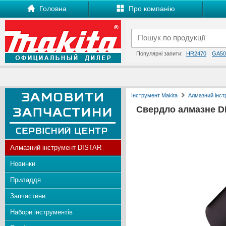
Головна
Про компанію
Популярні запити:
HR2470
GA50
Інструмент Makita
Алмазний інс
Свердло алмазне DD
Алмазний інструмент DISTAR
Новинки
Приладдя
Запчастини
Набори інструментів