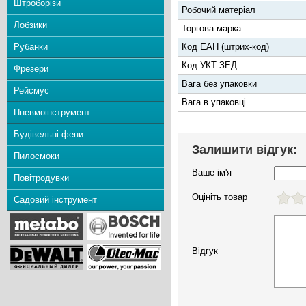
Штроборізи
Робочий матеріал
Лобзики
Торгова марка
Рубанки
Код ЕАН (штрих-код)
Код УКТ ЗЕД
Фрезери
Вага без упаковки
Рейсмус
Вага в упаковці
Пневмоінструмент
Будівельні фени
Залишити відгук:
Пилосмоки
Ваше ім'я
Повітродувки
Оцініть товар
Садовий інструмент
Відгук