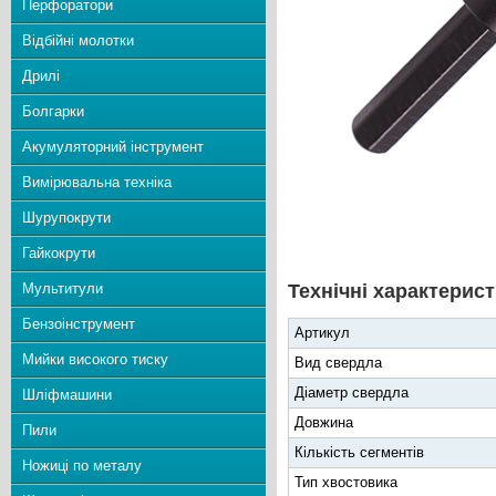
Перфоратори
Відбійні молотки
Дрилі
Болгарки
Акумуляторний інструмент
Вимірювальна техніка
Шурупокрути
Гайкокрути
Мультитули
Технічні характерист
Бензоінструмент
Артикул
Мийки високого тиску
Вид свердла
Діаметр свердла
Шліфмашини
Довжина
Пили
Кількість сегментів
Ножиці по металу
Тип хвостовика