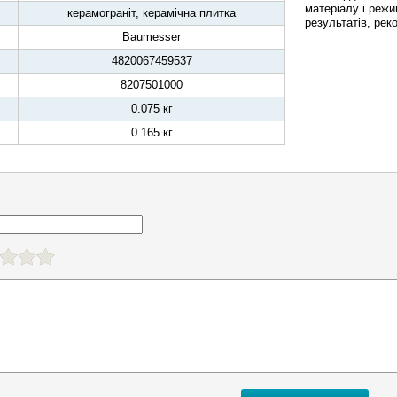
матеріалу і режи
керамограніт, керамічна плитка
результатів, ре
Baumesser
4820067459537
8207501000
0.075 кг
0.165 кг