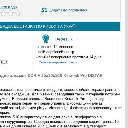
ити відгук
Додати
до порівняння
ВИДКА ДОСТАВКА ПО
КИЄВУ ТА
УКРАЇНІ
ГАРАНТІЯ
- гарантія 12 месяцев
- свій сервісний центр
- обмін / повернення протягом 14 днів
 ПДВ)
Умови повернення товару
дло алмазне DDR-V 25x30xS10 Keramik Pro DISTAR
розширюється асортимент твердого, морозостійкого керамограніта,
ає все складніше. Для різання, свердління таких матеріалів потрібен
умент. Вакуумні свердла Baumesser Keramik Pro - це швидкісні
-яких видів кераміки і керамограніта. Високоміцний алмаз,
ердій зв'язці, формує ріжучі мікрорізці, які ефективно впроваджуються
еріал.
овиком S10 використовуються для дрилів, перфораторів в
мі і шуруповертов. Середня швидкість свердління керамограніта 10
м на дрилі складає 20 с (10-40 с в залежності від твердості