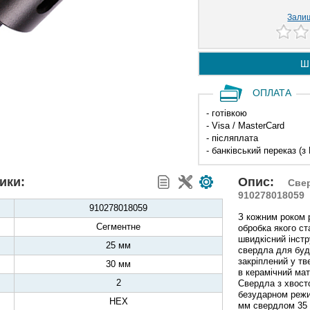
Залиш
Ш
ОПЛАТА
- готівкою
- Visa / MasterCard
- післяплата
- банківський переказ (з
ики:
Опис:
Свер
910278018059
910278018059
З кожним роком 
Сегментне
обробка якого ст
швидкісний інстр
25 мм
свердла для будь
закріплений у тв
30 мм
в керамічний мат
2
Свердла з хвост
безударном режи
HEX
мм свердлом 35 м