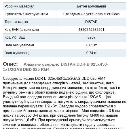
Робочий матеріал
Бетон армований
Сумісність з інструментом
Свердлильна установка зі стійкою
Торгова марка
DISTAR
Код ЕАН (штрих-код)
4820245282261
Код УКТ ЗЕД
8207
Вага без упаковки
0.65 кг
Вага в упаковці
0.74 кг
Опис:
Алмазне свердло DISTAR DDR-B 025x450-
1x1/2GAS DBD 025 RM4
Свердло алмазне DDR-B 025x450-1x1/2GAS DBD 025 RM4
призначене для свердління отворів у бетоні, залізобетоні, цеглі.
Використовується на свердлильних машинах, як зі стійкою, так і в
ручному режимі з обов'язковою подачею рідини, що охолоджує.
Вихідний вал свердла повинен мати різьблення 1/2GAS. Щоб
уникнути руйнування свердла, потужність свердлувальної машини не
повинна перевищувати 1,9 кВт. Свердло чудово справляється з
армованим бетоном високих марок міцності. Має швидкість 3-5 см
пог/хв та ресурс 3-4 м пог. при свердлінні бетону М400 на машині
потужністю 1,6 кВт. При проходженні арматури рекомендується
зменшити швидкість обертання і мінімізувати подачу свердла в