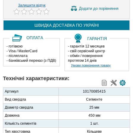
Залишити відгук
Додати
до порівняння
ШВИДКА ДОСТАВКА ПО
УКРАЇНІ
ОПЛАТА
ГАРАНТІЯ
- готівкою
- гарантія 12 месяцев
- Visa / MasterCard
- свій сервісний центр
- післяплата
- обмін / повернення
- банківський переказ (з ПДВ)
протягом 14 днів
Умови повернення товару
Технічні характеристики:
Артикул
10170085415
Вид свердла
Сегменте
Діаметр свердла
25 мм
Довжина
450 мм
Кількість сегментів
1 шт.
Тип хвостовика
Кільцеве