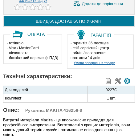
Залишити відгук
Додати
до порівняння
ШВИДКА ДОСТАВКА ПО
УКРАЇНІ
ОПЛАТА
ГАРАНТІЯ
- готівкою
- гарантія 36 месяцев
- Visa / MasterCard
- свій сервісний центр
- післяплата
- обмін / повернення
- банківський переказ (з ПДВ)
протягом 14 днів
Умови повернення товару
Технічні характеристики:
Для моделей
9227С
Комплект
1 шт.
Опис:
Рукоятка MAKITA 416256-9
Витратні матеріали Макіта - це високоякісне приладдя для
професійного використання. Виготовлені з кращих матеріалів, вони
мають довгий термін служби і оптимальне співвідношення ціна-
якість.