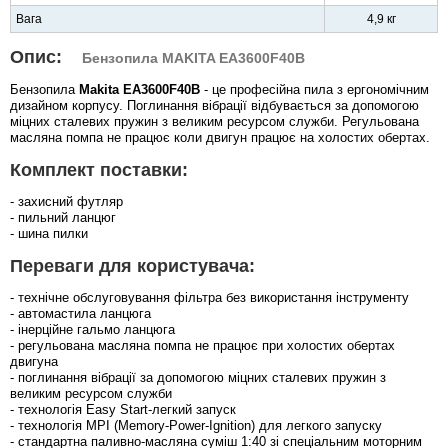
Вага
4,9 кг
Опис:
Бензопила MAKITA EA3600F40B
Бензопила
Makita EA3600F40B
- це професійна пила з ергономічним
дизайном корпусу. Поглинання вібрації відбувається за допомогою
міцних сталевих пружин з великим ресурсом служби. Регульована
масляна помпа не працює коли двигун працює на холостих обертах.
Комплект поставки:
- захисний футляр
- пильний ланцюг
- шина пилки
Переваги для користувача:
- технічне обслуговування фільтра без використання інструменту
- автомастила ланцюга
- інерційне гальмо ланцюга
- регульована масляна помпа не працює при холостих обертах
двигуна
- поглинання вібрації за допомогою міцних сталевих пружин з
великим ресурсом служби
- технологія Easy Start-легкий запуск
- технологія MPI (Memory-Power-Ignition) для легкого запуску
- стандартна паливно-масляна суміш 1:40 зі спеціальним моторним