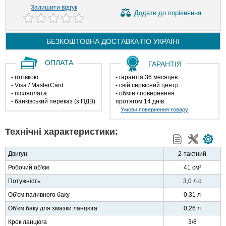
Залишити відгук
Додати
до порівняння
БЕЗКОШТОВНА ДОСТАВКА ПО
УКРАЇНІ
ОПЛАТА
ГАРАНТІЯ
- готівкою
- гарантія 36 месяцев
- Visa / MasterCard
- свій сервісний центр
- післяплата
- обмін / повернення
- банківський переказ (з ПДВ)
протягом 14 днів
Умови повернення товару
Технічні характеристики:
Двигун
2-тактний
Робочий об'єм
41 см³
Потужність
3,0 л.с
Об'єм паливного баку
0,31 л
Об'єм баку для змазки ланцюга
0,26 л
Крок ланцюга
3/8