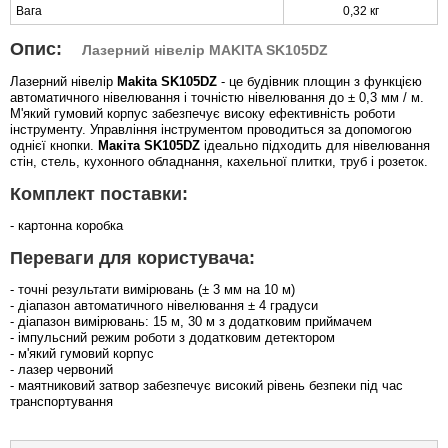
Вага
0,32 кг
Опис:
Лазерний нівелір MAKITA SK105DZ
Лазерний нівелір
Makita SK105DZ
- це будівник площин з функцією
автоматичного нівелювання і точністю нівелювання до ± 0,3 мм / м.
М'який гумовий корпус забезпечує високу ефективність роботи
інструменту. Управління інструментом проводиться за допомогою
однієї кнопки.
Макіта SK105DZ
ідеально підходить для нівелювання
стін, стель, кухонного обладнання, кахельної плитки, труб і розеток.
Комплект поставки:
- картонна коробка
Переваги для користувача:
- точні результати вимірювань (± 3 мм на 10 м)
- діапазон автоматичного нівелювання ± 4 градуси
- діапазон вимірювань: 15 м, 30 м з додатковим приймачем
- імпульсний режим роботи з додатковим детектором
- м'який гумовий корпус
- лазер червоний
- маятниковий затвор забезпечує високий рівень безпеки під час
транспортування