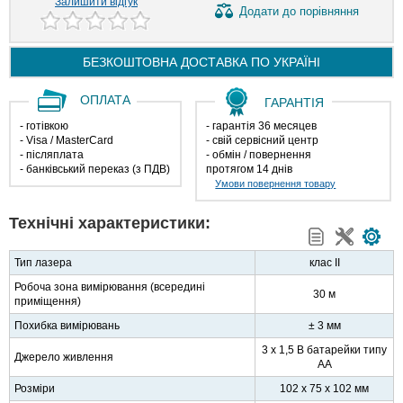
Залишити відгук
Додати
до порівняння
БЕЗКОШТОВНА ДОСТАВКА ПО
УКРАЇНІ
ОПЛАТА
ГАРАНТІЯ
- готівкою
- гарантія 36 месяцев
- Visa / MasterCard
- свій сервісний центр
- післяплата
- обмін / повернення
- банківський переказ (з ПДВ)
протягом 14 днів
Умови повернення товару
Технічні характеристики:
Тип лазера
клас II
Робоча зона вимірювання (всередині
30 м
приміщення)
Похибка вимірювань
± 3 мм
3 х 1,5 В батарейки типу
Джерело живлення
АА
Розміри
102 x 75 x 102 мм