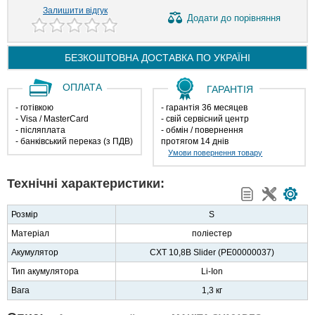
Залишити відгук
Додати
до порівняння
БЕЗКОШТОВНА ДОСТАВКА ПО
УКРАЇНІ
ОПЛАТА
ГАРАНТІЯ
- готівкою
- гарантія 36 месяцев
- Visa / MasterCard
- свій сервісний центр
- післяплата
- обмін / повернення
- банківський переказ (з ПДВ)
протягом 14 днів
Умови повернення товару
Технічні характеристики:
Розмір
S
Матеріал
поліестер
Акумулятор
CXT 10,8В Slider (PE00000037)
Тип акумулятора
Li-Ion
Вага
1,3 кг