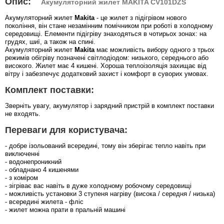
Опис:
Акумуляторний жилет MAKITA CV101DZS
Акумуляторний жилет
Makita
- це жилет з підігрівом нового
покоління, він стане незамінним помічником при роботі в холодному
середовищі. Елементи підігріву знаходяться в чотирьох зонах: на
грудях, шиї, а також на спині.
Акумуляторний жилет
Makita
має можливість вибору одного з трьох
режимів обігріву позначені світлодіодом: низького, середнього або
високого. Жилет має 4 кишені. Хороша теплоізоляція захищає від
вітру і забезпечує додатковий захист і комфорт в суворих умовах.
Комплект поставки:
Зверніть увагу, акумулятор і зарядний пристрій в комплект поставки
не входять.
Переваги для користувача:
- добре ізольований всередині, тому він зберігає тепло навіть при
виключенні
- водонепроникний
- обладнано 4 кишенями
- з коміром
- зігріває вас навіть в дуже холодному робочому середовищі
- можливість установки 3 ступеня нагріву (висока / середня / низька)
- всередині жилета - фліс
- жилет можна прати в пральній машині