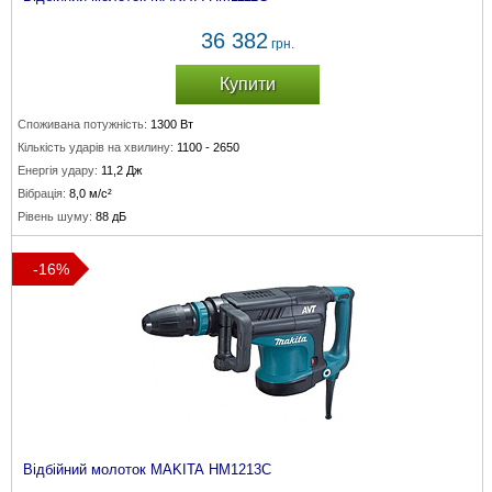
36 382
грн.
Купити
Споживана потужність:
1300 Вт
Кількість ударів на хвилину:
1100 - 2650
Енергія удару:
11,2 Дж
Вібрація:
8,0 м/с²
Рівень шуму:
88 дБ
-16%
Відбійний молоток MAKITA HM1213C