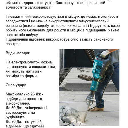
об'ємні та дорого коштують. Застосовуються при високій
вологості та загазованості.
Пневматичний, використовується в місцях де немає можливості
заряджатися і не можна використовувати вибухонебезпечні
речовини (шахта, видобуток корисних копалин.) Відсутність іскор
робить його безпечним для роботи в місцях з підвищеним рівнем
пожежі або вибуху.
Гідравлічний відбійник використовує олію замість стисненого
повітря.
Види насадок
На електромолоток можна
застосовувати насадки: піки,
які можуть мати різні
розміри та форми.
Сила удару
Максимально 25 Дж -
підійде для простого
використання.
До 50 Дж - універсальні
застосовують на
будівництві.
До 70 Дж - потужний
відбійник, що здатний