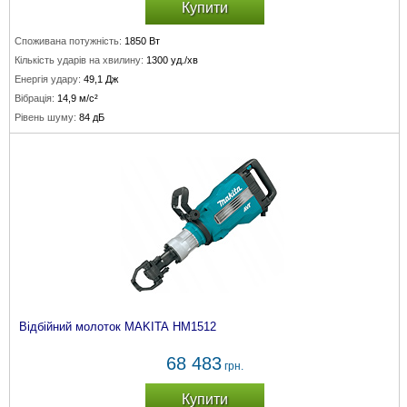
Купити
Споживана потужність:
1850 Вт
Кількість ударів на хвилину:
1300 уд./хв
Енергія удару:
49,1 Дж
Вібрація:
14,9 м/с²
Рівень шуму:
84 дБ
Відбійний молоток MAKITA HM1512
68 483
грн.
Купити