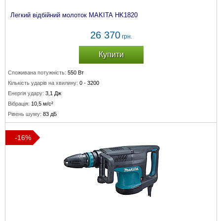
Легкий відбійний молоток MAKITA HK1820
26 370
грн.
Купити
Споживана потужність:
550 Вт
Кількість ударів на хвилину:
0 - 3200
Енергія удару:
3,1 Дж
Вібрація:
10,5 м/с²
Рівень шуму:
83 дБ
-16%