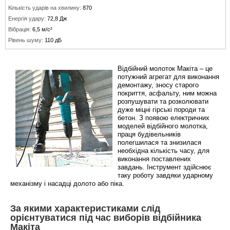
Кількість ударів на хвилину:
870
Енергія удару:
72,8 Дж
Вібрація:
6,5 м/с²
Рівень шуму:
110 дБ
Відбійний молоток Макіта – це
потужний агрегат для виконання
демонтажу, зносу старого
покриття, асфальту, ним можна
розпушувати та розколювати
дуже міцні гірські породи та
бетон. З появою електричних
моделей відбійного молотка,
праця будівельників
полегшилася та знизилася
необхідна кількість часу, для
виконання поставлених
завдань. Інструмент здійснює
таку роботу завдяки ударному
механізму і насадці долото або піка.
За якими характеристиками слід
орієнтуватися під час виборів відбійника
Макіта