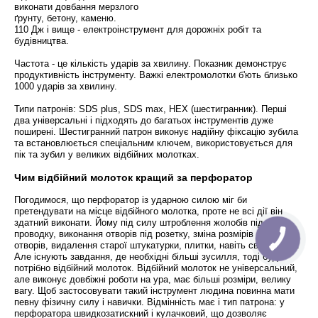
виконати довбання мерзлого
ґрунту, бетону, каменю.
110 Дж і вище - електроінструмент для дорожніх робіт та
будівництва.
Частота - це кількість ударів за хвилину. Показник демонструє
продуктивність інструменту. Важкі електромолотки б'ють близько
1000 ударів за хвилину.
Типи патронів: SDS plus, SDS max, HEX (шестигранник). Перші
два універсальні і підходять до багатьох інструментів дуже
поширені. Шестигранний патрон виконує надійну фіксацію зубила
та встановлюється спеціальним ключем, використовується для
пік та зубил у великих відбійних молотках.
Чим відбійний молоток кращий за перфоратор
Погодимося, що перфоратор із ударною силою міг би
претендувати на місце відбійного молотка, проте не всі дії він
здатний виконати. Йому під силу штроблення жолобів під
проводку, виконання отворів під розетку, зміна розмірів віконних
отворів, видалення старої штукатурки, плитки, навіть свердління.
Але існують завдання, де необхідні більші зусилля, тоді буде
потрібно відбійний молоток. Відбійний молоток не універсальний,
але виконує довбіжні роботи на ура, має більші розміри, велику
вагу. Щоб застосовувати такий інструмент людина повинна мати
певну фізичну силу і навички. Відмінність має і тип патрона: у
перфоратора швидкозатискний і кулачковий, що дозволяє