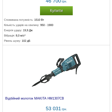
46 700
грн.
Купити
Споживана потужність:
1510 Вт
Кількість ударів на хвилину:
950 - 1900
Енергія удару:
19,9 Дж
Вібрація:
8,0 м/с²
Рівень шуму:
102 дБ
Відбійний молоток MAKITA HM1307CB
53 031
грн.