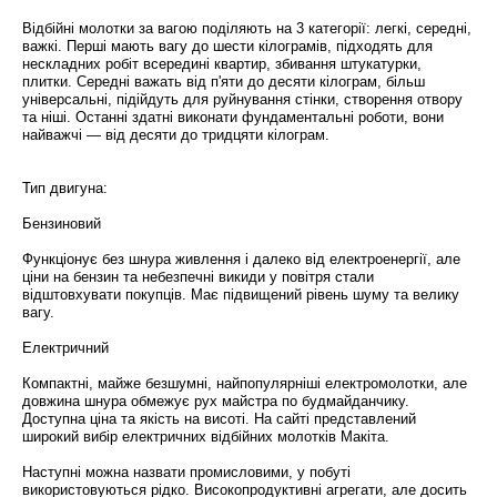
Відбійні молотки за вагою поділяють на 3 категорії: легкі, середні,
важкі. Перші мають вагу до шести кілограмів, підходять для
нескладних робіт всередині квартир, збивання штукатурки,
плитки. Середні важать від п'яти до десяти кілограм, більш
універсальні, підійдуть для руйнування стінки, створення отвору
та ніші. Останні здатні виконати фундаментальні роботи, вони
найважчі — від десяти до тридцяти кілограм.
Тип двигуна:
Бензиновий
Функціонує без шнура живлення і далеко від електроенергії, але
ціни на бензин та небезпечні викиди у повітря стали
відштовхувати покупців. Має підвищений рівень шуму та велику
вагу.
Електричний
Компактні, майже безшумні, найпопулярніші електромолотки, але
довжина шнура обмежує рух майстра по будмайданчику.
Доступна ціна та якість на висоті. На сайті представлений
широкий вибір електричних відбійних молотків Макіта.
Наступні можна назвати промисловими, у побуті
використовуються рідко. Високопродуктивні агрегати, але досить