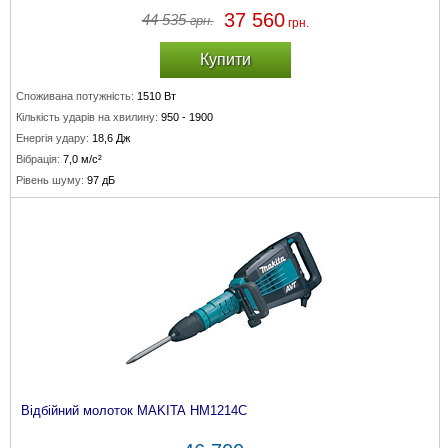
37 560
44 535
грн.
грн.
Купити
Споживана потужність:
1510 Вт
Кількість ударів на хвилину:
950 - 1900
Енергія удару:
18,6 Дж
Вібрація:
7,0 м/с²
Рівень шуму:
97 дБ
Відбійний молоток MAKITA HM1214C