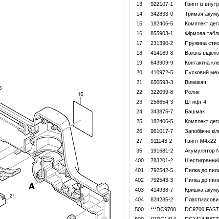
13
922107-1
Гвинт із внут
14
342833-0
Тримач акум
15
182406-5
Комплект дет
16
855903-1
Фiрмова табл
17
231390-2
Пружина стис
18
414169-8
Важіль відкл
19
643909-9
Контактна кл
20
410972-5
Пусковий мех
21
650593-3
Вимикач
22
322099-8
Ролик
23
256654-3
Штифт 4
24
343875-7
Башмак
25
182406-5
Комплект дет
26
961017-7
Запобіжне кіл
27
911143-2
Гвинт M4x22
35
191681-2
Акумулятор N
400
783201-2
Шестигранни
401
792542-5
Пилка до пил
402
792543-3
Пилка до пил
403
414938-7
Кришка акум
404
824285-2
Пластмасовий
500
***DC9700
DC9700 FAS