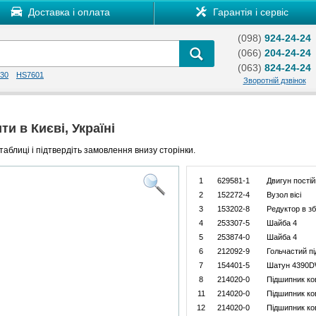
Доставка і оплата
Гарантія і сервіс
(098)
924-24-24
(066)
204-24-24
(063)
824-24-24
30
HS7601
Зворотній дзвінок
и в Києві, Україні
таблиці і підтвердіть замовлення внизу сторінки.
1
629581-1
Двигун постій
2
152272-4
Вузол вісі
3
153202-8
Редуктор в зб
4
253307-5
Шайба 4
5
253874-0
Шайба 4
6
212092-9
Гольчастий п
7
154401-5
Шатун 4390
8
214020-0
Підшипник ко
11
214020-0
Підшипник ко
12
214020-0
Підшипник ко