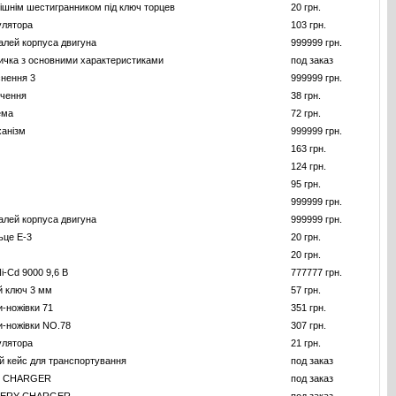
рішнім шестигранником під ключ торцев
20 грн.
улятора
103 грн.
алей корпуса двигуна
999999 грн.
ичка з основними характеристиками
под заказ
нення 3
999999 грн.
ючення
38 грн.
ема
72 грн.
анізм
999999 грн.
163 грн.
124 грн.
95 грн.
999999 грн.
алей корпуса двигуна
999999 грн.
ьце E-3
20 грн.
20 грн.
i-Cd 9000 9,6 В
777777 грн.
й ключ 3 мм
57 грн.
и-ножiвки 71
351 грн.
и-ножiвки NO.78
307 грн.
улятора
21 грн.
 кейс для транспортування
под заказ
T CHARGER
под заказ