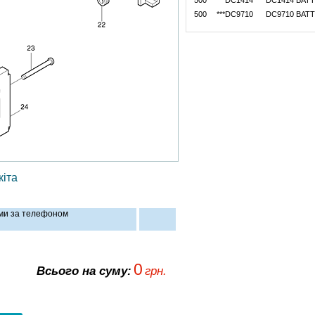
500
***DC1414
DC1414 BAT
500
***DC9710
DC9710 BAT
іта
ами за телефоном
0
Всього на суму:
грн.