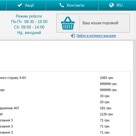
Акції
Контакти
RU
Режим роботи:
Пн-Пт: 08:30 - 18:00
Ваш кошик порожній
Сб: 09:00 - 14:00
Нд: вихідний
Увійти
в інтернет-магазин
ного струму 9.6V
1082 грн.
999999 грн.
орі
999999 грн.
33 грн.
20 грн.
ідшипник 407
181 грн.
DW
1126 грн.
взання 3
71 грн.
взання 3
71 грн.
взання 3
71 грн.