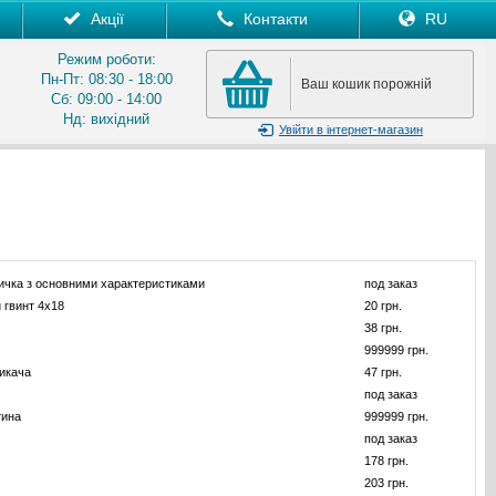
Акції
Контакти
RU
Режим роботи:
Пн-Пт: 08:30 - 18:00
Ваш кошик порожній
Сб: 09:00 - 14:00
Нд: вихідний
Увійти
в інтернет-магазин
ичка з основними характеристиками
под заказ
 гвинт 4x18
20 грн.
38 грн.
999999 грн.
икача
47 грн.
под заказ
тина
999999 грн.
под заказ
178 грн.
203 грн.