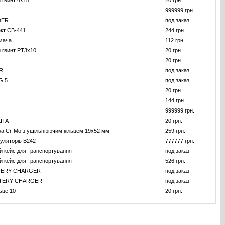
 гвинт 4x18
20 грн.
999999 грн.
DER
под заказ
ект CB-441
244 грн.
мача
112 грн.
 гвинт PT3x10
20 грн.
20 грн.
R
под заказ
G 5
под заказ
20 грн.
144 грн.
999999 грн.
ITA
20 грн.
ка Cr-Mo з ущiльнюючим кiльцем 19х52 мм
259 грн.
уляторiв B242
777777 грн.
 кейс для транспортування
под заказ
 кейс для транспортування
526 грн.
TERY CHARGER
под заказ
TERY CHARGER
под заказ
ьце 10
20 грн.