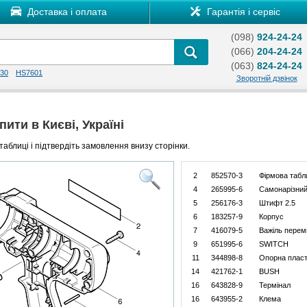
Доставка і оплата
Гарантія і сервіс
(098)
924-24-24
(066)
204-24-24
(063)
824-24-24
30
HS7601
Зворотній дзвінок
ити в Києві, Україні
таблиці і підтвердіть замовлення внизу сторінки.
2
852570-3
Фiрмова табл
4
265995-6
Самонарізний
5
256176-3
Штифт 2.5
6
183257-9
Корпус
7
416079-5
Важіль перем
9
651995-6
SWITCH
11
344898-8
Опорна плас
14
421762-1
BUSH
16
643828-9
Термінал
16
643955-2
Клема