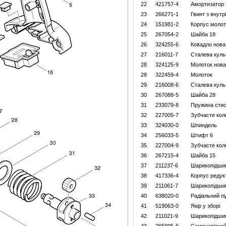
22
421757-4
Амортизатор
23
266271-1
Гвинт з внут
24
151981-2
Корпус моло
25
267054-2
Шайба 18
26
324255-6
Ковадло нова
27
216011-7
Сталева куль
28
324125-9
Молоток нов
28
322459-4
Молоток
29
216008-6
Сталева куль
30
267088-5
Шайба 28
31
233079-8
Пружина стис
32
227005-7
Зубчасте кол
33
324030-0
Шпиндель
34
256033-5
Штифт 6
35
227004-9
Зубчасте кол
36
267215-4
Шайба 15
37
211237-6
Шарикопідши
38
417336-4
Корпус редук
39
211061-7
Шарикопідши
40
638020-0
Радіальний п
41
519063-0
Якір у зборі
42
211021-9
Шарикопідши