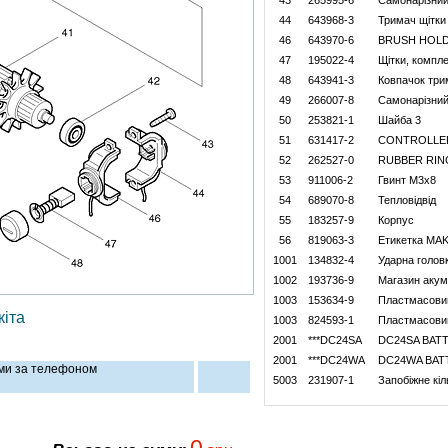
43
265995-6
Самонарізний
44
643968-3
Тримач щітки
46
643970-6
BRUSH HOL
47
195022-4
Щітки, компл
48
643941-3
Ковпачок три
49
266007-8
Самонарізний
50
253821-1
Шайба 3
51
631417-2
CONTROLLE
52
262527-0
RUBBER RIN
53
911006-2
Гвинт M3x8
54
689070-8
Тепловідвід
55
183257-9
Корпус
56
819063-3
Етикетка MAK
1001
134832-4
Ударна голов
1002
193736-9
Магазин акум
1003
153634-9
Пластмасовий
іта
1003
824593-1
Пластмасовий
2001
***DC24SA
DC24SA BAT
2001
***DC24WA
DC24WA BAT
ами за телефоном
5003
231907-1
Запобіжне кіл