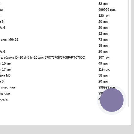
е
32 грн.
ри
999999 грн.
а
120 грн.
а 6
20 грн.
а 6
20 грн.
32 грн.
гвинт M6x25
73 грн.
38 грн.
а 6
20 грн.
шаблона D=10 d=8 h=10 для 3707/3708/3708F/RT0700C
107 грн.
ч 10 мм
49 грн.
ч 17 мм
119 грн.
йка M6
38 грн.
а 6
20 грн.
 пластина
999999 грн.
ідпора
999999 грн.
фреза
485 грн.
КНОПКА
ЗВ'ЯЗКУ