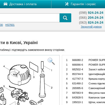
Доставка і оплата
Гарантія і сервіс
(098)
924-24-24
(066)
204-24-24
(063)
824-24-24
30
HS7601
Зворотній дзвінок
и в Києві, Україні
таблиці і підтвердіть замовлення внизу сторінки.
1
666080-2
POWER SUPPL
1
666066-6
POWER SUPPL
2
682502-4
Захист кабел
3
853744-9
Ідентифікацій
4
417747-3
Кришка корпу
5
631490-2
Схема підклю
6
265995-6
Самонарізний
7
687063-9
Фіксуюча пан
8
643928-5
Ковпачок три
9
195010-1
Щітки, компл