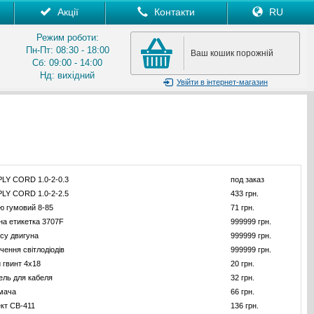
Акції
Контакти
RU
Режим роботи:
Пн-Пт: 08:30 - 18:00
Ваш кошик порожній
Сб: 09:00 - 14:00
Нд: вихідний
Увійти
в інтернет-магазин
Y CORD 1.0-2-0.3
под заказ
Y CORD 1.0-2-2.5
433 грн.
ю гумовий 8-85
71 грн.
на етикетка 3707F
999999 грн.
су двигуна
999999 грн.
чення світлодіодів
999999 грн.
 гвинт 4x18
20 грн.
ель для кабеля
32 грн.
мача
66 грн.
ект CB-411
136 грн.