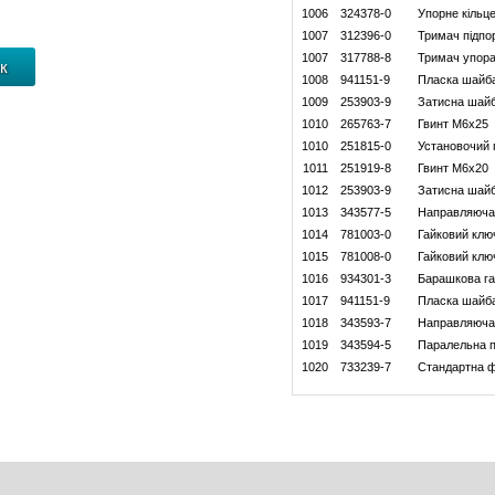
1006
324378-0
Упорне кільц
1007
312396-0
Тримач підпо
1007
317788-8
Тримач упор
1008
941151-9
Пласка шайб
1009
253903-9
Затисна шайб
1010
265763-7
Гвинт М6х25
1010
251815-0
Установочий 
1011
251919-8
Гвинт M6x20
1012
253903-9
Затисна шайб
1013
343577-5
Направляюча 
1014
781003-0
Гайковий клю
1015
781008-0
Гайковий клю
1016
934301-3
Барашкова га
1017
941151-9
Пласка шайб
1018
343593-7
Направляюча
1019
343594-5
Паралельна п
1020
733239-7
Стандартна 