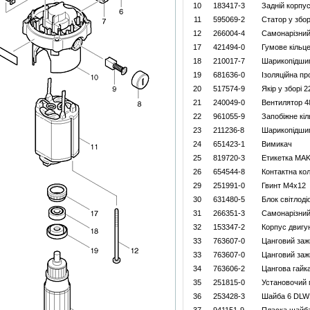
10
183417-3
Задній корпу
11
595069-2
Статор у збор
12
266004-4
Самонарізний
17
421494-0
Гумове кільце
18
210017-7
Шарикопідши
19
681636-0
Ізоляційна пр
20
517574-9
Якір у зборі 
21
240049-0
Вентилятор 4
22
961055-9
Запобіжне кіл
23
211236-8
Шарикопідши
24
651423-1
Вимикач
25
819720-3
Етикетка MAK
26
654544-8
Контактна ко
29
251991-0
Гвинт M4x12
30
631480-5
Блок світлоді
31
266351-3
Самонарізний
32
153347-2
Корпус двигу
33
763607-0
Цанговий за
33
763607-0
Цанговий за
34
763606-2
Цангова гайк
35
251815-0
Установочий 
36
253428-3
Шайба 6 DLW