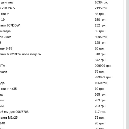
с двигуна
1038 грн.
і 220-240V
2195 грн.
 гвинт
35 грн.
 19
150 грн.
пник 607DDW
132 грн.
окладка
65 грн.
220-240V
3095 грн.
8
128 грн.
ьце S-15
20 грн.
пник 6002DDW нова модель
310 грн.
342 грн.
ITA
999999 грн.
лодка
75 грн.
999999 грн.
одів
1060 грн.
 гвинт 4x35
10 грн.
на
665 грн.
жим
263 грн.
жим
263 грн.
а 6 мм для 906/3706
117 грн.
гвинт M6x25
73 грн.
140
20 грн.