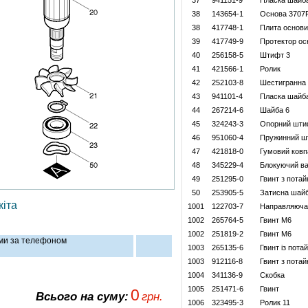
37
941151-9
Пласка шайб
38
143654-1
Основа 3707
38
417748-1
Плита основ
39
417749-9
Протектор ос
40
256158-5
Штифт 3
41
421566-1
Ролик
42
252103-8
Шестигранна 
43
941101-4
Пласка шайб
44
267214-6
Шайба 6
45
324243-3
Опорний шти
46
951060-4
Пружинний ш
47
421818-0
Гумовий ковп
48
345229-4
Блокуючий ва
49
251295-0
Гвинт з потай
50
253905-5
Затисна шайб
іта
1001
122703-7
Направляюча 
1002
265764-5
Гвинт М6
1002
251819-2
Гвинт M6
ами за телефоном
1003
265135-6
Гвинт із пот
1003
912116-8
Гвинт з пота
1004
341136-9
Скобка
1005
251471-6
Гвинт
0
Всього на суму:
грн.
1006
323495-3
Ролик 11