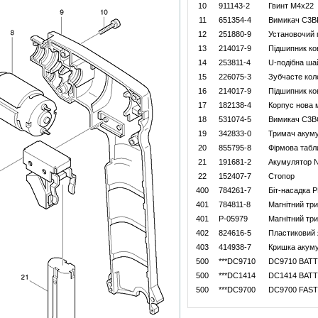
10
911143-2
Гвинт M4x22
11
651354-4
Вимикач C3B
12
251880-9
Установочий 
13
214017-9
Підшипник ко
14
253811-4
U-подібна ша
15
226075-3
Зубчасте кол
16
214017-9
Підшипник ко
17
182138-4
Корпус нова 
18
531074-5
Вимикач C3B
19
342833-0
Тримач акум
20
855795-8
Фiрмова табл
21
191681-2
Акумулятор N
22
152407-7
Стопор
400
784261-7
Бiт-насадка P
401
784811-8
Магнiтний три
401
P-05979
Магнiтний три
402
824616-5
Пластиковий 
403
414938-7
Кришка акум
500
***DC9710
DC9710 BAT
500
***DC1414
DC1414 BAT
500
***DC9700
DC9700 FAS