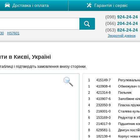
Доставка і оплата
Гарантія і сервіс
(098)
924-24-24
(066)
204-24-24
(063)
824-24-24
30
HS7601
Зворотній дзвінок
и в Києві, Україні
таблиці і підтвердіть замовлення внизу сторінки.
1
415149-7
Регулювальна
1
410908-4
Обмежувач г
2
421314-8
Пильник
3
410907-6
Запобіжне кіл
4
232050-9
Пласка пруж
5
216001-0
Сталева куль
6
153169-0
Редуктор в зб
7
214017-9
Підшипник ко
8
629581-1
Двигун постій
9
182138-4
Корпус нова 