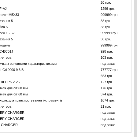
20 грн.
F-AJ
1296 грн.
гвинт M5X33
999999 грн.
взання 5
38 грн.
йба 5
38 грн.
есо 15-52
999999 грн.
взання 5
38 грн.
модель
999999 грн.
C-BC01J
928 грн.
улятора
103 грн.
ичка з основними характеристиками
под заказ
i-Cd 9000 9,6 В
777777 грн.
653 грн.
HILLIPS 2-25
127 грн.
мач для бiт 60 мм
176 грн.
мач для бiт 60 мм
374 грн.
ящик для транспортування iнструментiв
1074 грн.
улятора
21 грн.
TERY CHARGER
под заказ
TERY CHARGER
под заказ
T CHARGER
под заказ