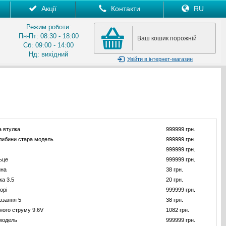
Акції
Контакти
RU
Режим роботи:
Пн-Пт: 08:30 - 18:00
Ваш кошик порожній
Сб: 09:00 - 14:00
Нд: вихідний
Увійти
в інтернет-магазин
 втулка
999999 грн.
либини стара модель
999999 грн.
999999 грн.
ьце
999999 грн.
ина
38 грн.
ка 3.5
20 грн.
орі
999999 грн.
взання 5
38 грн.
ного струму 9.6V
1082 грн.
модель
999999 грн.