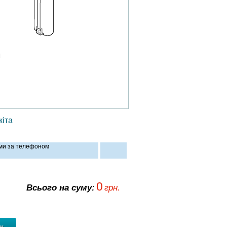
іта
ами за телефоном
0
Всього на суму:
грн.