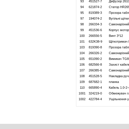
93
451527-7
Дифузор 261
94
621874-2
Статор HR26
95
819389-3
Прозора таб
97
194074-2
Вугільні щітк
98
266334-3
Самонарізний
99
451536-6
Корпус мотор
100
266556-5
Винт 3*12
101
632K38-9
Щіткотримач
103
819390-8
Прозора таб
104
266326-2
Самонарізний
105
651090-2
Вимикач TG8
106
682566-8
Захист кабел
107
266385-6
Самонарізний
108
451528-5
Накладка руч
109
687682-1
планка
110
665890-4
Кабель 1.0-2-
1001
324219-0
Обмежувач г
1002
422784-4
Ущільнення-