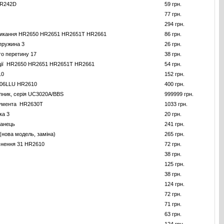
HR242D
59 грн.
77 грн.
294 грн.
микання HR2650 HR2651 HR2651T HR2661
86 грн.
пружина 3
26 грн.
го перетину 17
38 грн.
ації HR2650 HR2651 HR2651T HR2661
54 грн.
10
152 грн.
806LLU HR2610
400 грн.
ник, серія UC3020A/BBS
999999 грн.
румента HR2630T
1033 грн.
ка 3
20 грн.
ланець
241 грн.
(нова модель, замiна)
265 грн.
снення 31 HR2610
72 грн.
38 грн.
125 грн.
38 грн.
124 грн.
72 грн.
71 грн.
63 грн.