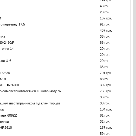
124 грн.
48 грн.
20 грн.
0
167 грн.
го перетину 17.5
91 грн.
457 грн.
ина
38 грн.
20-2450/F
88 грн.
тення 14
20 грн.
20 грн.
ьце U-6
20 грн.
38 грн.
HR2630
701 грн.
8701
88 грн.
31F HR2630T
302 грн.
о самовстановлюється 10 нова модель
766 грн.
36 грн.
рішнім шестигранником під ключ торцев
38 грн.
ика
134 грн.
пник 608ZZ
81 грн.
пника
32 грн.
 HR2610
187 грн.
59 грн.