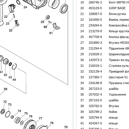
19
266745-2
Болт M8*90 
20
453129-5
GRIP BASE
21
158057-6
Бiчна ручка
22
161656-5
Важіль пере
23
234264-6
Компресійна 
24
213278-8
Кільце кругло
25
457709-9
Кнопка фікс
27
331890-3
Втулка HR26
28
211294-4
Підшипник 6
29
210028-2
Шарикопідшип
30
142973-2
Тримач інст
31
216019-1
Сталева куль
32
332139-4
Привiдний ф
33
227360-7
Шестерня 51 
34
234148-8
Пружина сти
35
267153-0
шайба
36
257932-4
Ущільнення
37
267153-0
шайба
38
325782-6
Втулка
39
325789-2
бойок
40
325794-9
кільце
41
424267-0
кільце