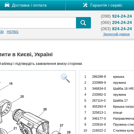
Доставка і оплата
Гарантія і сервіс
(098)
924-24-24
(066)
204-24-24
(063)
824-24-24
30
HS7601
Зворотній дзвінок
ити в Києві, Україні
таблиці і підтвердіть замовлення внизу сторінки.
1
286288-8
кришка
2
233989-9
пружина
3
346834-0
Шайба 16 HR
4
233992-0
пружина
5
267114-0
Шайба 17
6
455393-4
Кришка патр
7
325813-1
кільце
8
346177-0
Направляюча
9
233916-6
Пружина стис
10
216022-2
Сталева куль