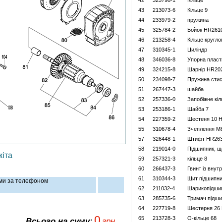
42
325798-1
Кільце
43
213073-6
Кільце 9
44
233979-2
пружина
45
325784-2
Бойок HR261
46
213258-4
Кільце кругло
47
310345-1
Циліндр
48
346036-8
Упорна пласт
49
324215-8
Шарнір HR20
50
234098-7
Пружина стис
51
267447-3
шайба
52
257336-0
Запобіжне кіл
53
253186-1
Шайба 7
54
227359-2
Шестеня 10 
55
310678-4
Зчеплення M
57
326448-1
Штифт HR26
58
219014-0
Підшипник, щ
іта
59
257321-3
кільце 8
60
266437-3
Гвинт із внут
61
310344-3
Щит підшипн
ами за телефоном
62
211032-4
Шарикопідши
63
285735-6
Тримач підши
64
227719-8
Шестерня 26
0
65
213728-3
О-кільце 68
Всього на суму:
грн.