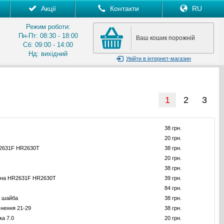
Акції
Контакти
RU
Режим роботи:
Пн-Пт: 08:30 - 18:00
Ваш кошик порожній
Сб: 09:00 - 14:00
Нд: вихідний
Увійти
в інтернет-магазин
1
2
3
38 грн.
20 грн.
2631F HR2630T
38 грн.
20 грн.
38 грн.
она HR2631F HR2630T
39 грн.
84 грн.
 шайба
38 грн.
нення 21-29
38 грн.
ка 7.0
20 грн.