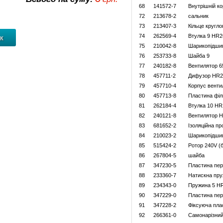
68
141572-7
Внутрішній к
72
213678-2
сальник
73
213407-3
Кільце кругло
74
262569-4
Втулка 9 HR2
75
210042-8
Шарикопідши
76
253733-8
Шайба 9
77
240182-8
Вентилятор 
78
457711-2
Дифузор HR2
79
457710-4
Корпус вент
80
457713-8
Пластина фі
81
262184-4
Втулка 10 H
82
240121-8
Вентилятор 
83
681652-2
Ізоляційна пр
84
210023-2
Шарикопідши
85
515424-2
Ротор 240V (
86
267804-5
шайба
87
347230-5
Пластина пе
88
233360-7
Натискна пру
89
234343-0
Пружина 5 H
90
347229-0
Пластина пе
91
347228-2
Фіксуюча пл
92
266361-0
Самонарізний