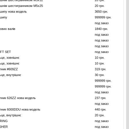
рішнім шестигранником M5x12
20 грн.
рішнім шестигранником M5x25
20 грн.
шипу нова модель
3650 грн.
ошипу
999999 грн.
под заказ
ових валів
1840 грн.
под заказ
под заказ
под заказ
FT SET
под заказ
ьце, зовнішнє
10 грн.
ьце, зовнішнє
10 грн.
пник #609ZZ
319 грн.
ьце, внутрішнє
30 грн.
999999 грн.
999999 грн.
под заказ
пник 626ZZ нова модель
237 грн.
под заказ
пник 6000DDU нова модель
440 грн.
ьце, внутрішнє
20 грн.
 RING
под заказ
SHER
под заказ