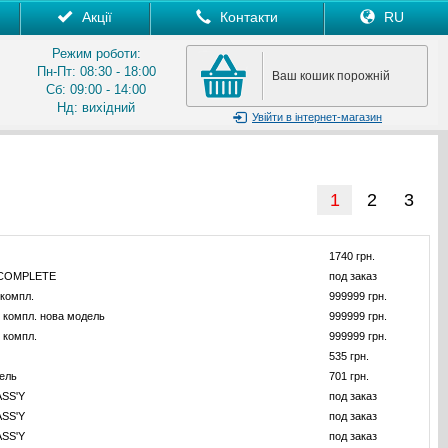
Акції
Контакти
RU
Режим роботи:
Пн-Пт: 08:30 - 18:00
Ваш кошик порожній
Сб: 09:00 - 14:00
Нд: вихідний
Увійти
в інтернет-магазин
1
2
3
1740 грн.
 COMPLETE
под заказ
компл.
999999 грн.
 компл. нова модель
999999 грн.
 компл.
999999 грн.
535 грн.
ель
701 грн.
SS'Y
под заказ
SS'Y
под заказ
SS'Y
под заказ