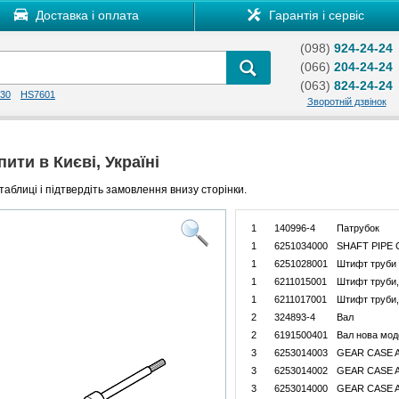
Доставка і оплата
Гарантія і сервіс
(098)
924-24-24
(066)
204-24-24
(063)
824-24-24
30
HS7601
Зворотній дзвінок
ити в Києві, Україні
таблиці і підтвердіть замовлення внизу сторінки.
1
140996-4
Патрубок
1
6251034000
SHAFT PIPE
1
6251028001
Штифт труби 
1
6211015001
Штифт труби,
1
6211017001
Штифт труби,
2
324893-4
Вал
2
6191500401
Вал нова мод
3
6253014003
GEAR CASE A
3
6253014002
GEAR CASE A
3
6253014000
GEAR CASE A