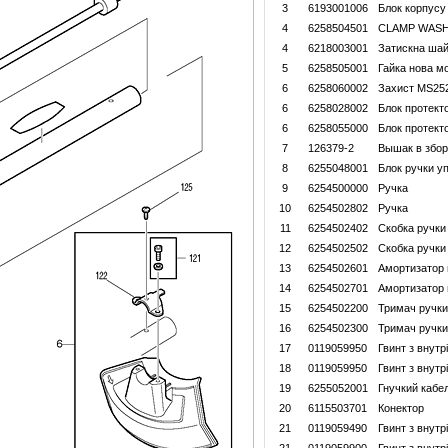
3
6193001006
Блок корпусу
4
6258504501
CLAMP WAS
4
6218003001
Затискна ша
5
6258505001
Гайка нова м
6
6258060002
Захист MS25
6
6258028002
Блок протект
6
6258055000
Блок протект
7
126379-2
Вышак в збор
8
6255048001
Блок ручки у
9
6254500000
Ручка
10
6254502802
Ручка
11
6254502402
Скобка ручки 
12
6254502502
Скобка ручки 
13
6254502601
Амортизатор 
14
6254502701
Амортизатор 
15
6254502200
Тримач ручки
16
6254502300
Тримач ручки
17
0119059950
Гвинт з внут
18
0119059950
Гвинт з внут
19
6255052001
Гнучкий кабе
20
6115503701
Конектор
21
0119059490
Гвинт з внут