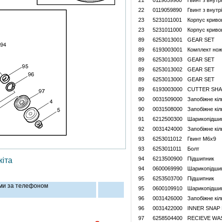
21
0119059900
Гвинт з внут
22
0119059890
Гвинт з внут
23
5231011001
Корпус криво
23
5231011000
Корпус крив
89
6253013001
GEAR SET
89
6193003001
Комплект нож
89
6253013003
GEAR SET
89
6253013002
GEAR SET
89
6253013000
GEAR SET
89
6193003000
CUTTER SHA
90
0031509000
Запобіжне кіл
90
0031508000
Запобіжне кіл
91
6212500300
Шарикопідши
92
0031424000
Запобіжне кіл
93
6253011012
Гвинт M6x9
93
6253011011
Болт
94
6213500900
Пiдшипник
іта
94
0600069990
Шарикопідши
95
6253503700
Пiдшипник
ами за телефоном
95
0600109910
Шарикопідши
96
0031426000
Запобіжне кіл
96
0031422000
INNER SNAP
97
6258504400
RECIEVE WA