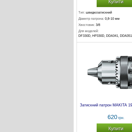
Купити
Тип:
швидкозатискний
Діаметр патрона:
0,8-10 мм
Хвостовик:
3/8
Для моделей:
DF330D, HP330D, DDA341, DDA351
Комплект:
1 шт.
Затискний патрон MAKITA 19
620
грн.
Купити