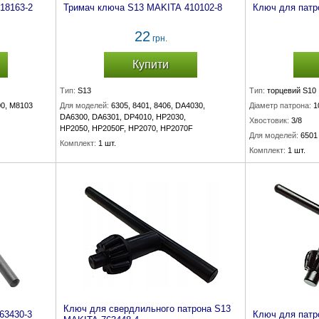
18163-2
Тримач ключа S13 MAKITA 410102-8
Ключ для патр
22
грн.
Купити
Тип:
S13
Тип:
торцевий S10
0, M8103
Для моделей:
6305, 8401, 8406, DA4030,
Діаметр патрона:
1
DA6300, DA6301, DP4010, HP2030,
Хвостовик:
3/8
HP2050, HP2050F, HP2070, HP2070F
Для моделей:
6501
Комплект:
1 шт.
Комплект:
1 шт.
Ключ для свердлильного патрона S13
63430-3
Ключ для патр