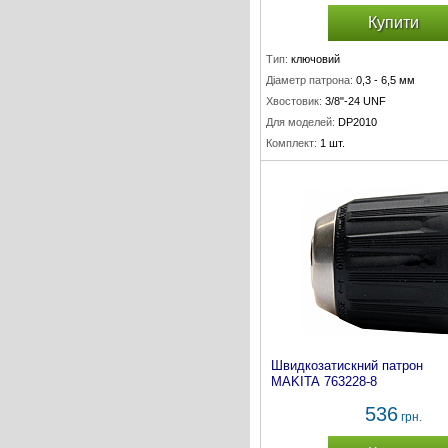
Купити
Тип:
ключовий
Діаметр патрона:
0,3 - 6,5 мм
Хвостовик:
3/8"-24 UNF
Для моделей:
DP2010
Комплект:
1 шт.
Швидкозатискний патрон
MAKITA 763228-8
536
грн.