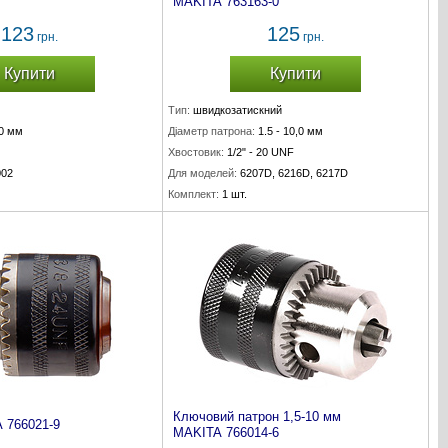
MAKITA 763163-0
123
125
грн.
грн.
Купити
Купити
Тип:
швидкозатискний
0 мм
Діаметр патрона:
1.5 - 10,0 мм
Хвостовик:
1/2" - 20 UNF
02
Для моделей:
6207D, 6216D, 6217D
Комплект:
1 шт.
Ключовий патрон 1,5-10 мм
 766021-9
MAKITA 766014-6