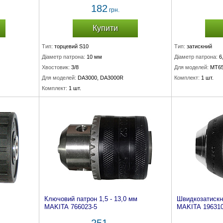
182
грн.
Купити
Тип:
торцевий S10
Тип:
затискний
Діаметр патрона:
10 мм
Діаметр патрона:
6
Хвостовик:
3/8
Для моделей:
MT6
Для моделей:
DA3000, DA3000R
Комплект:
1 шт.
Комплект:
1 шт.
Ключовий патрон 1,5 - 13,0 мм
Швидкозатискн
MAKITA 766023-5
MAKITA 196310