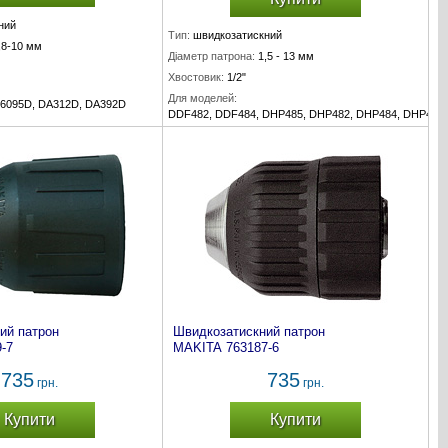
ний
Тип:
швидкозатискний
,8-10 мм
Діаметр патрона:
1,5 - 13 мм
Хвостовик:
1/2"
Для моделей:
, 6095D, DA312D, DA392D
DDF482, DDF484, DHP485, DHP482, DHP484, DHP485
Комплект:
1 шт.
ий патрон
Швидкозатискний патрон
-7
MAKITA 763187-6
735
735
грн.
грн.
Купити
Купити