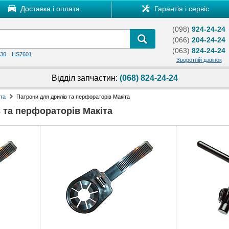
Доставка і оплата
Гарантія і сервіс
(098)
924-24-24
(066)
204-24-24
(063)
824-24-24
30
HS7601
Зворотній дзвінок
Відділ запчастин:
(068) 824-24-24
та
Патрони для дрилів та перфораторів Макіта
 та перфораторів Макіта