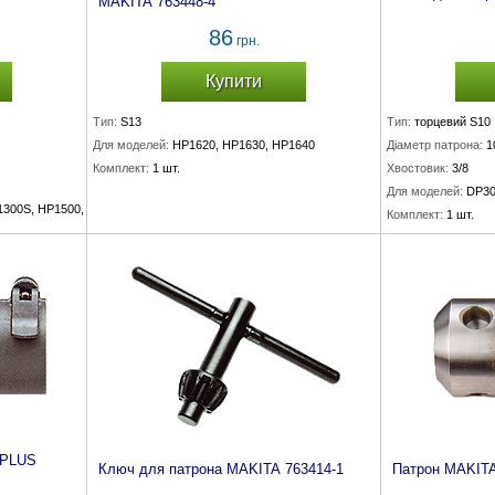
MAKITA 763448-4
86
грн.
Купити
Тип:
S13
Тип:
торцевий S10
Для моделей:
HP1620, HP1630, HP1640
Діаметр патрона:
1
Комплект:
1 шт.
Хвостовик:
3/8
Для моделей:
DP30
1300S, HP1500, HP2030, HP2032, HP2040, HP2050, HP2050F, HP2070, HP2070F
Комплект:
1 шт.
-PLUS
Ключ для патрона MAKITA 763414-1
Патрон MAKITA