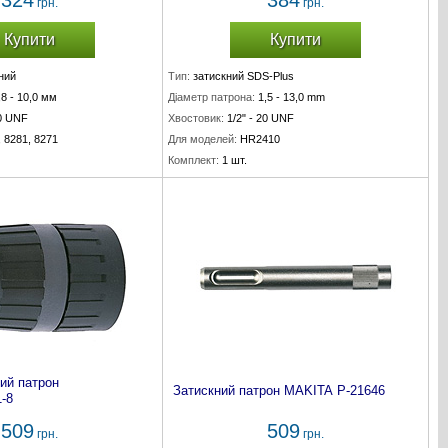
324
384
грн.
грн.
Купити
Купити
ний
Тип:
затискний SDS-Plus
,8 - 10,0 мм
Діаметр патрона:
1,5 - 13,0 mm
20 UNF
Хвостовик:
1/2" - 20 UNF
, 8281, 8271
Для моделей:
HR2410
Комплект:
1 шт.
ий патрон
Затискний патрон MAKITA P-21646
-8
509
509
грн.
грн.