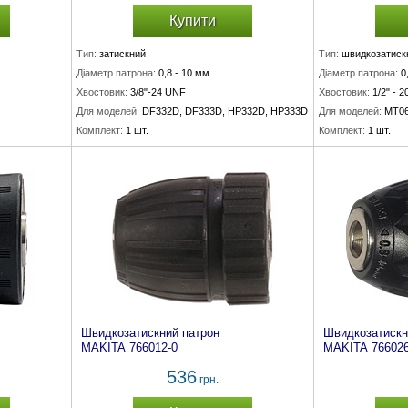
Купити
Тип:
затискний
Тип:
швидкозатиск
Діаметр патрона:
0,8 - 10 мм
Діаметр патрона:
0
Хвостовик:
3/8"-24 UNF
Хвостовик:
1/2" - 
Для моделей:
DF332D, DF333D, HP332D, HP333D
Для моделей:
MT06
Комплект:
1 шт.
Комплект:
1 шт.
Швидкозатискний патрон
Швидкозатискн
MAKITA 766012-0
MAKITA 766026
536
грн.