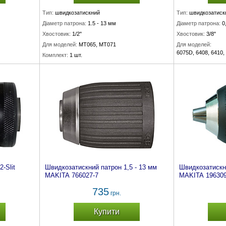
Тип:
швидкозатискний
Тип:
швидкозатиск
Діаметр патрона:
1.5 - 13 мм
Діаметр патрона:
0
Хвостовик:
1/2"
Хвостовик:
3/8"
Для моделей:
MT065, MT071
Для моделей:
6075D, 6408, 6410
Комплект:
1 шт.
Комплект:
1 шт.
2-Slit
Швидкозатискний патрон 1,5 - 13 мм
Швидкозатискн
MAKITA 766027-7
MAKITA 196309
735
грн.
Купити