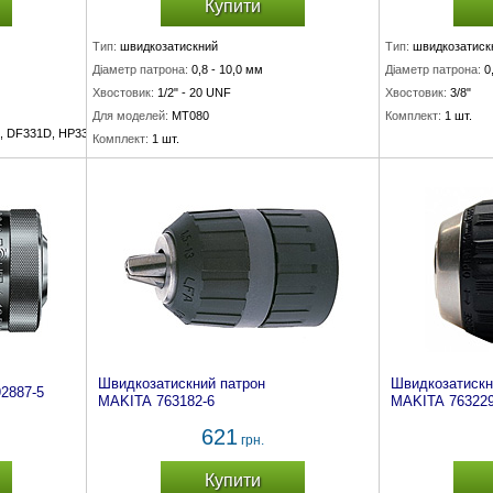
Купити
Тип:
швидкозатискний
Тип:
швидкозатиск
Діаметр патрона:
0,8 - 10,0 мм
Діаметр патрона:
0
Хвостовик:
1/2" - 20 UNF
Хвостовик:
3/8"
Для моделей:
MT080
Комплект:
1 шт.
, DF331D, HP331D
Комплект:
1 шт.
Швидкозатискний патрон
Швидкозатискн
2887-5
MAKITA 763182-6
MAKITA 763229
621
грн.
Купити