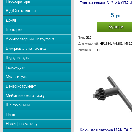
Перфоратори
Тримач ключа S13 MAKITA 4
Відбійні молотки
5
грн.
Дрилі
Купити
Болгарки
Тип:
S13
Акумуляторний інструмент
Для моделей:
HP1630, M6201, M810
Вимірювальна техніка
Комплект:
1 шт.
Шурупокрути
Гайкокрути
Мультитули
Бензоінструмент
Мийки високого тиску
Шліфмашини
Пили
Ножиці по металу
Ключ для патрона MAKITA 7