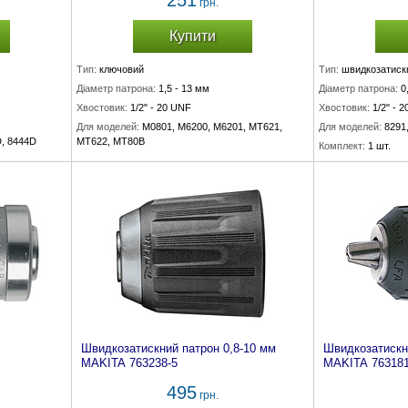
251
грн.
Купити
Тип:
ключовий
Тип:
швидкозатиск
Діаметр патрона:
1,5 - 13 мм
Діаметр патрона:
0
Хвостовик:
1/2" - 20 UNF
Хвостовик:
1/2" - 
Для моделей:
M0801, M6200, M6201, MT621,
Для моделей:
8291
D, 8444D
MT622, MT80B
Комплект:
1 шт.
Комплект:
1 шт.
Швидкозатискний патрон 0,8-10 мм
Швидкозатискн
MAKITA 763238-5
MAKITA 763181
495
грн.