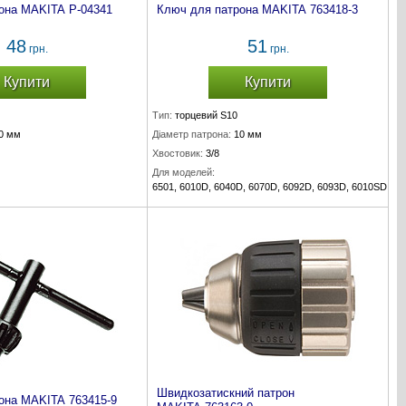
она MAKITA P-04341
Ключ для патрона MAKITA 763418-3
48
51
грн.
грн.
Купити
Купити
Тип:
торцевий S10
0 мм
Діаметр патрона:
10 мм
Хвостовик:
3/8
Для моделей:
6501, 6010D, 6040D, 6070D, 6092D, 6093D, 6010SD, 6
Комплект:
1 шт.
Швидкозатискний патрон
она MAKITA 763415-9