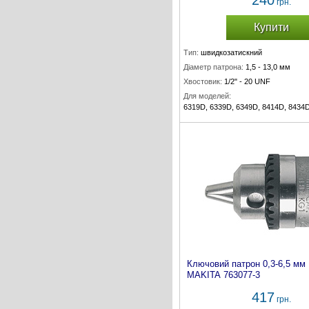
240
грн.
Купити
Тип:
швидкозатискний
Діаметр патрона:
1,5 - 13,0 мм
Хвостовик:
1/2" - 20 UNF
Для моделей:
6319D, 6339D, 6349D, 8414D, 8434
Комплект:
1 шт.
Ключовий патрон 0,3-6,5 мм
MAKITA 763077-3
417
грн.