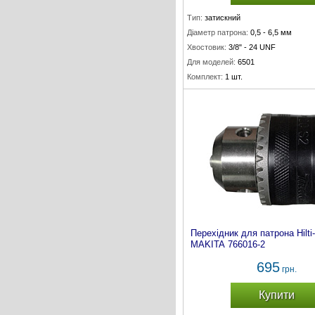
Тип:
затискний
Діаметр патрона:
0,5 - 6,5 мм
Хвостовик:
3/8" - 24 UNF
Для моделей:
6501
Комплект:
1 шт.
Перехідник для патрона Hilti-
MAKITA 766016-2
695
грн.
Купити