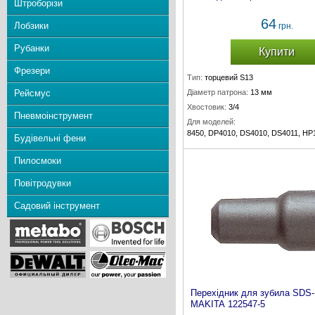
Штроборізи
64
Лобзики
грн.
Рубанки
Купити
Фрезери
Тип:
торцевий S13
Рейсмус
Діаметр патрона:
13 мм
Хвостовик:
3/4
Пневмоінструмент
Для моделей:
8450, DP4010, DS4010, DS4011, HP
Будівельні фени
Комплект:
1 шт.
Пилосмоки
Повітродувки
Садовий інструмент
Перехідник для зубила SDS
MAKITA 122547-5