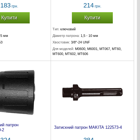
183
214
грн.
грн.
Купити
Купити
Тип:
ключовий
,5 мм
Діаметр патрона:
1,5 - 10 мм
53
Хвостовик:
3/8"-24 UNF
Для моделей:
M0600, M6001, MT067, MT60,
MT600, MT602, MT606
Комплект:
1 шт.
ий патрон
Затискний патрон MAKITA 122573-4
-2