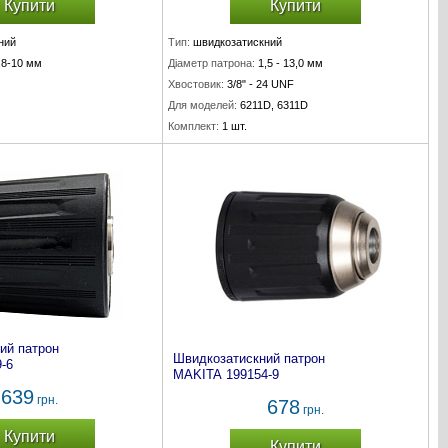
Купити
Купити
ний
Тип:
швидкозатискний
,8-10 мм
Діаметр патрона:
1,5 - 13,0 мм
Хвостовик:
3/8" - 24 UNF
Для моделей:
6211D, 6311D
Комплект:
1 шт.
ий патрон
Швидкозатискний патрон
-6
MAKITA 199154-9
639
грн.
678
грн.
Купити
Купити