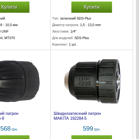
Купити
Купити
ний
Тип:
затискний SDS-Plus
,8 - 10,0 мм
Діаметр патрона:
1,5 - 13,0 mm
20 UNF
Хвостовик:
1/4"
4, MT070
Для моделей:
SDS-Plus
Комплект:
1 шт.
ий патрон
Швидкозатискний патрон
-9
MAKITA 192284-5
568
599
грн.
грн.