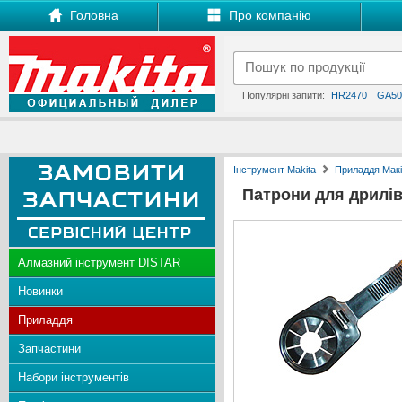
Головна
Про компанію
Популярні запити:
HR2470
GA50
Інструмент Makita
Приладдя Макі
Патрони для дрилів
Алмазний інструмент DISTAR
Новинки
Приладдя
Запчастини
Набори інструментів