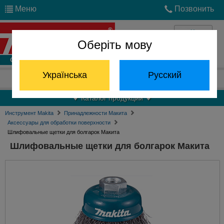
Меню
Позвонить
Оберіть мову
Войти
Українська
Русский
Отдел запчастей:
(068) 824-24-24
Каталог продукции
Инструмент Makita
Принадлежности Макита
Аксессуары для обработки поверхности
Шлифовальные щетки для болгарок Макита
Шлифовальные щетки для болгарок Макита