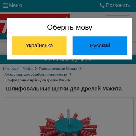
Меню
Позвонить
Оберіть мову
Войти
Українська
Русский
Отдел запчастей:
(068) 824-24-24
Каталог продукции
Инструмент Makita
Принадлежности Макита
Аксессуары для обработки поверхности
Шлифовальные щетки для дрелей Макита
Шлифовальные щетки для дрелей Макита