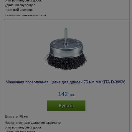
очистки палубных досок,
удаления заусенцев,
покрытий и красок
Крепление:
хвостовик 6 мм
Толщина прволоки:
0,3 мм
Чашечная проволочная щетка для дрелей 75 мм MAKITA D-39936
142
грн.
Купить
Диаметр:
75 мм
Назначение:
для удаления ржавчины,
очистки палубных досок,