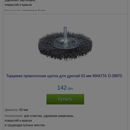
удаления заусенцев,
покрытий и красок
Крепление:
хвостовик 6 мм
Толщина прволоки:
0,3 мм
Торцевая проволочная щетка для дрелей 63 мм MAKITA D-39970
142
грн.
Купить
Диаметр:
63 мм
Назначение:
для очистки, удаления ржавчины,
покрытий и краски
в труднодоступных местах