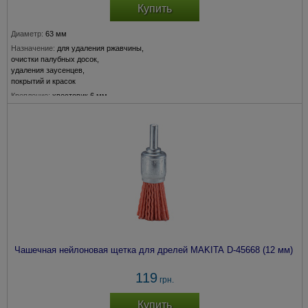
Купить
Диаметр:
63 мм
Назначение:
для удаления ржавчины,
очистки палубных досок,
удаления заусенцев,
покрытий и красок
Крепление:
хвостовик 6 мм
Толщина прволоки:
0,3 мм
Чашечная нейлоновая щетка для дрелей MAKITA D-45668 (12 мм)
119
грн.
Купить