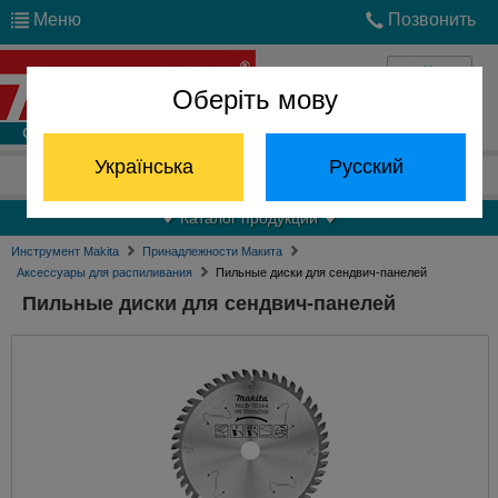
Меню
Позвонить
Оберіть мову
Войти
Українська
Русский
Отдел запчастей:
(068) 824-24-24
Каталог продукции
Инструмент Makita
Принадлежности Макита
Аксессуары для распиливания
Пильные диски для сендвич-панелей
Пильные диски для сендвич-панелей