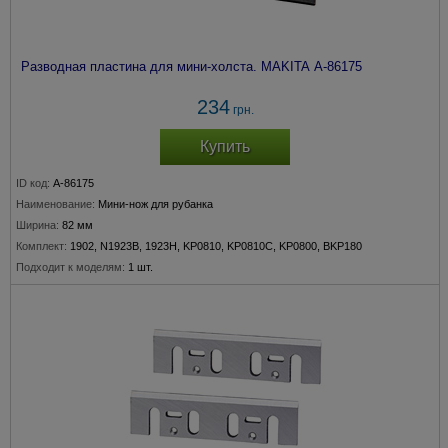
Разводная пластина для мини-холста. MAKITA A-86175
234
грн.
Купить
ID код:
A-86175
Наименование:
Мини-нож для рубанка
Ширина:
82 мм
Комплект:
1902, N1923B, 1923H, KP0810, KP0810C, KP0800, BKP180
Подходит к моделям:
1 шт.