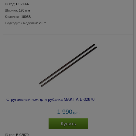
ID код:
D-63666
Ширина:
170 мм
Комплект:
1806B
Подходит к моделям:
2 шт.
Стругальный нож для рубанка MAKITA B-02870
1 990
грн.
Купить
ID код:
B-02870