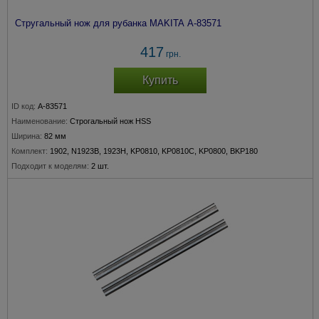
Стругальный нож для рубанка MAKITA A-83571
417
грн.
Купить
ID код:
A-83571
Наименование:
Строгальный нож HSS
Ширина:
82 мм
Комплект:
1902, N1923B, 1923H, KP0810, KP0810C, KP0800, BKP180
Подходит к моделям:
2 шт.