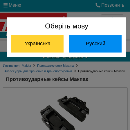
Меню
Позвонить
Оберіть мову
Войти
Українська
Русский
Отдел запчастей:
(068) 824-24-24
Каталог продукции
Инструмент Makita
Принадлежности Макита
Аксессуары для хранения и транспортировки
Противоударные кейсы Макпак
Противоударные кейсы Макпак