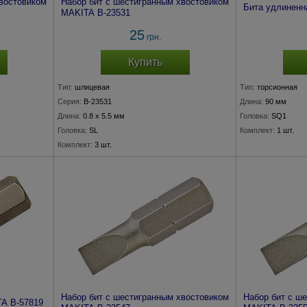
востовиком
Набор бит с шестигранным хвостовиком
Бита удлиненн
MAKITA B-23531
25
грн.
Купить
Тип:
шлицевая
Тип:
торсионная
Серия:
B-23531
Длина:
90 мм
Длина:
0.8 x 5.5 мм
Головка:
SQ1
Головка:
SL
Комплект:
1 шт.
Комплект:
3 шт.
Набор бит с шестигранным хвостовиком
Набор бит с ш
A B-57819