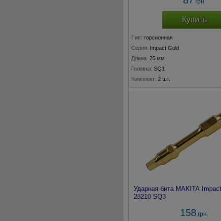
87
грн.
Купить
Тип:
торсионная
Серия:
Impact Gold
Длина:
25 мм
Головка:
SQ1
Комплект:
2 шт.
Ударная бита MAKITA Impact
28210 SQ3
158
грн.