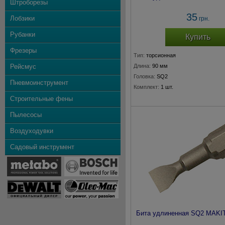
Штроборезы
35
Лобзики
грн.
Рубанки
Купить
Фрезеры
Тип:
торсионная
Рейсмус
Длина:
90 мм
Головка:
SQ2
Пневмоинструмент
Комплект:
1 шт.
Строительные фены
Пылесосы
Воздуходувки
Садовый инструмент
Бита удлиненная SQ2 MAKIT