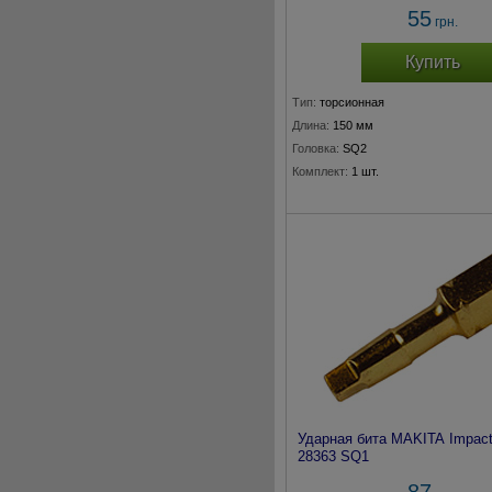
55
грн.
Купить
Тип:
торсионная
Длина:
150 мм
Головка:
SQ2
Комплект:
1 шт.
Ударная бита MAKITA Impact
28363 SQ1