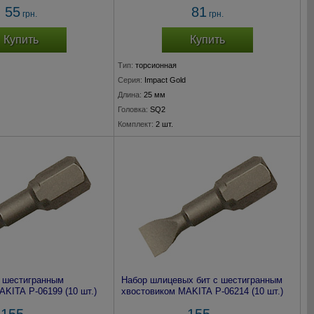
55
81
грн.
грн.
Купить
Купить
Тип:
торсионная
Серия:
Impact Gold
Длина:
25 мм
Головка:
SQ2
Комплект:
2 шт.
с шестигранным
Набор шлицевых бит с шестигранным
KITA P-06199 (10 шт.)
хвостовиком MAKITA P-06214 (10 шт.)