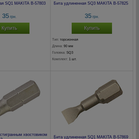
ая SQ1 MAKITA B-57803
Бита удлиненная SQ3 MAKITA B-57825
35
35
грн.
грн.
Купить
Купить
Тип:
торсионная
Длина:
90 мм
Головка:
SQ3
Комплект:
1 шт.
естигранным хвостовиком
Бита удлиненная SQ1 MAKITA B-57869