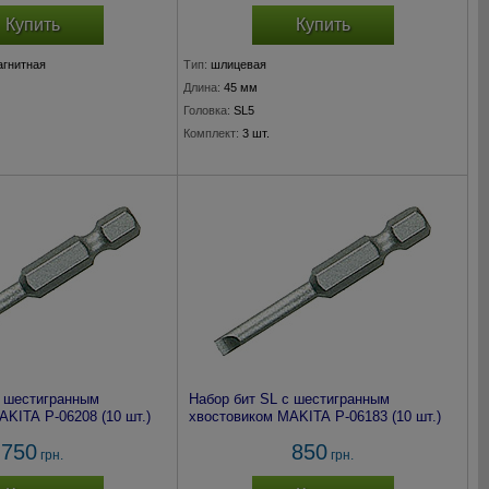
Купить
Купить
агнитная
Тип:
шлицевая
Длина:
45 мм
Головка:
SL5
Комплект:
3 шт.
с шестигранным
Набор бит SL с шестигранным
KITA P-06208 (10 шт.)
хвостовиком MAKITA P-06183 (10 шт.)
750
850
грн.
грн.