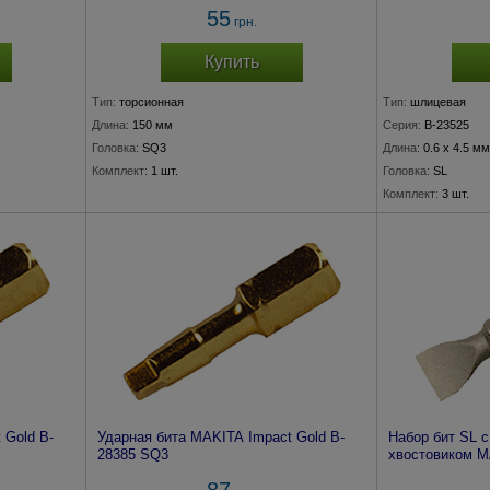
55
грн.
Купить
Тип:
торсионная
Тип:
шлицевая
Длина:
150 мм
Серия:
B-23525
Головка:
SQ3
Длина:
0.6 x 4.5 мм
Комплект:
1 шт.
Головка:
SL
Комплект:
3 шт.
 Gold B-
Ударная бита MAKITA Impact Gold B-
Набор бит SL 
28385 SQ3
хвостовиком MA