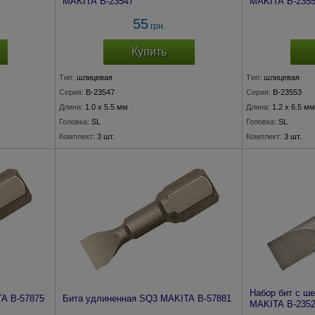
MAKITA B-23547
MAKITA B-235
55
грн.
Купить
Тип:
шлицевая
Тип:
шлицевая
Серия:
B-23547
Серия:
B-23553
Длина:
1.0 x 5.5 мм
Длина:
1.2 x 6.5 мм
Головка:
SL
Головка:
SL
Комплект:
3 шт.
Комплект:
3 шт.
Набор бит с ш
A B-57875
Бита удлиненная SQ3 MAKITA B-57881
MAKITA B-235