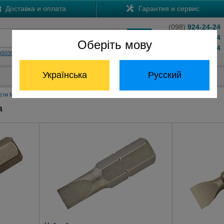
Доставка и оплата
Гарантия и сервис
(098)
924-24-24
(066)
204-24-24
Оберіть мову
(063)
824-24-24
A5030
HS7601
Обратный звонок
Українська
Русский
Отдел запчастей:
(068) 824-24-24
сти Макита
Аксессуары для завинчивания
Биты Slotted Макита
а