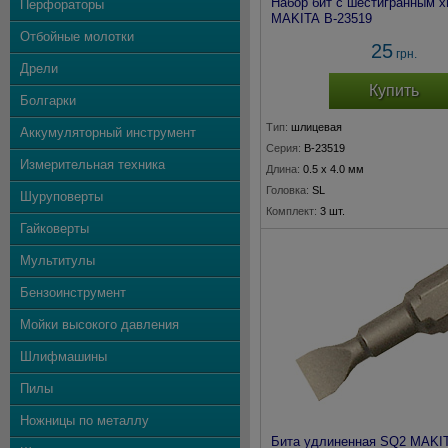
Набор бит с шестигранным х
Перфораторы
MAKITA B-23519
Отбойные молотки
25
грн.
Дрели
Купить
Болгарки
Тип:
шлицевая
Аккумуляторный инструмент
Серия:
B-23519
Измерительная техника
Длина:
0.5 x 4.0 мм
Головка:
SL
Шуруповерты
Комплект:
3 шт.
Гайковерты
Мультитулы
Бензоинструмент
Мойки высокого давления
Шлифмашины
Пилы
Ножницы по металлу
Бита удлиненная SQ2 MAKIT