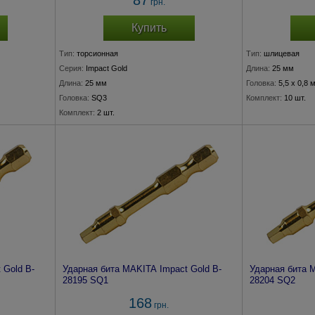
87
грн.
Купить
Тип:
торсионная
Тип:
шлицевая
Серия:
Impact Gold
Длина:
25 мм
Длина:
25 мм
Головка:
5,5 x 0,8 
Головка:
SQ3
Комплект:
10 шт.
Комплект:
2 шт.
 Gold B-
Ударная бита MAKITA Impact Gold B-
Ударная бита 
28195 SQ1
28204 SQ2
168
грн.