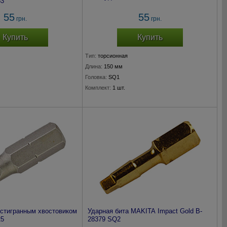
53
55
55
грн.
грн.
Купить
Купить
Тип:
торсионная
Длина:
150 мм
Головка:
SQ1
Комплект:
1 шт.
естигранным хвостовиком
Ударная бита MAKITA Impact Gold B-
25
28379 SQ2