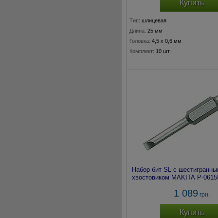
Купить
Тип:
шлицевая
Длина:
25 мм
Головка:
4,5 x 0,6 мм
Комплект:
10 шт.
Набор бит SL с шестигранн
хвостовиком MAKITA P-06155
1 089
грн.
Купить