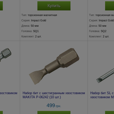
Купить
Тип:
торсионная магнитная
Тип:
торсионная м
Серия:
Impact Gold
Серия:
Impact Gold
Длина:
50 мм
Длина:
50 мм
Головка:
SQ1
Головка:
SQ2
Комплект:
2 шт.
Комплект:
2 шт.
востовиком
Набор бит с шестигранным хвостовиком
Набор бит SL 
MAKITA P-06242 (10 шт.)
хвостовиком MA
499
грн.