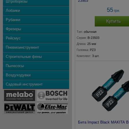
23503
Штроборезы
55
Лобзики
грн.
Рубанки
Купить
Фрезеры
Тип:
обычная
Рейсмус
Серия:
B-23503
Длина:
25 мм
Пневмоинструмент
Головка:
PZ3
Комплект:
3 шт.
Строительные фены
Пылесосы
Воздуходувки
Садовый инструмент
Бита Impact Black MAKITA B