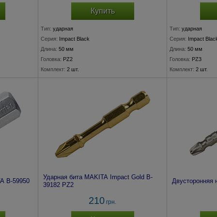
Купить
Тип:
ударная
Тип:
ударная
Серия:
Impact Black
Серия:
Impact Blac
Длина:
50 мм
Длина:
50 мм
Головка:
PZ2
Головка:
PZ3
Комплект:
2 шт.
Комплект:
2 шт.
Ударная бита MAKITA Impact Gold B-
A B-59950
Двусторонняя 
39182 PZ2
210
грн.