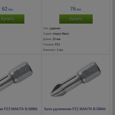
62
76
грн.
грн.
Купить
Купить
Тип:
ударная
Серия:
Impact Black
Длина:
25 мм
Головка:
PZ1
Комплект:
2 шт.
ая PZ3 MAKITA B-59966
Бита удлиненная PZ1 MAKITA B-59944