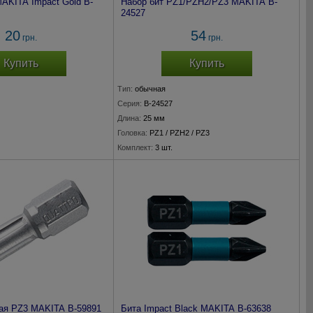
MAKITA Impact Gold B-
Набор бит PZ1/PZH2/PZ3 MAKITA B-
24527
20
54
грн.
грн.
Купить
Купить
Тип:
обычная
Серия:
B-24527
Длина:
25 мм
Головка:
PZ1 / PZH2 / PZ3
Комплект:
3 шт.
ая PZ3 MAKITA B-59891
Бита Impact Black MAKITA B-63638