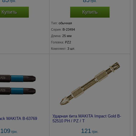
85
85
грн.
грн.
Купить
Купить
Тип:
обычная
Серия:
B-23494
Длина:
25 мм
Головка:
PZ2
Комплект:
3 шт.
Ударная бита MAKITA Impact Gold B-
lack MAKITA B-63769
52510 PH / PZ / T
109
121
грн.
грн.