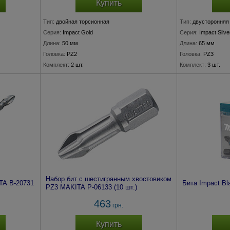
Купить
Тип:
двойная торсионная
Тип:
двусторонняя
Серия:
Impact Gold
Серия:
Impact Silve
Длина:
50 мм
Длина:
65 мм
Головка:
PZ2
Головка:
PZ3
Комплект:
2 шт.
Комплект:
3 шт.
Набор бит с шестигранным хвостовиком
TA B-20731
Бита Impact B
PZ3 MAKITA P-06133 (10 шт.)
463
грн.
Купить