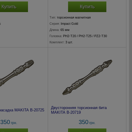
Купить
Купить
Тип:
торсионная магнитная
k
Серия:
Impact Gold
Длина:
65 мм
Головка:
PH2-T20 / PH2-T25 / PZ2-T30
Комплект:
3 шт.
Двусторонняя торсионная бита
насадка MAKITA B-20725
MAKITA B-20719
350
350
грн.
грн.