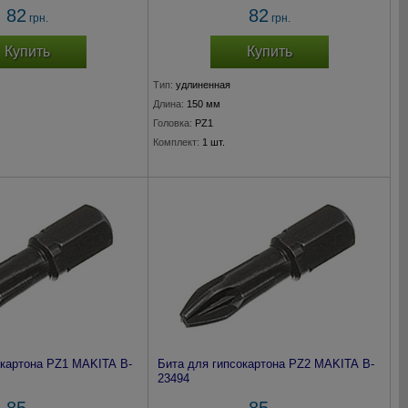
82
82
грн.
грн.
Купить
Купить
Тип:
удлиненная
Длина:
150 мм
Головка:
PZ1
Комплект:
1 шт.
окартона PZ1 MAKITA B-
Бита для гипсокартона PZ2 MAKITA B-
23494