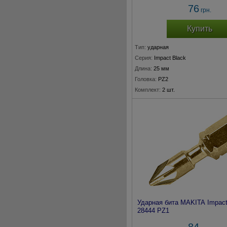
76
грн.
Купить
Тип:
ударная
Серия:
Impact Black
Длина:
25 мм
Головка:
PZ2
Комплект:
2 шт.
Ударная бита MAKITA Impact
28444 PZ1