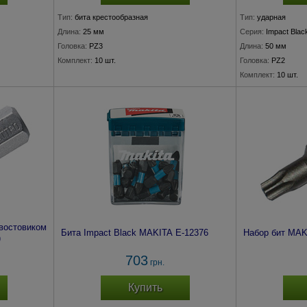
Тип:
бита крестообразная
Тип:
ударная
Длина:
25 мм
Серия:
Impact Blac
Головка:
PZ3
Длина:
50 мм
Комплект:
10 шт.
Головка:
PZ2
Комплект:
10 шт.
востовиком
Бита Impact Black MAKITA E-12376
Набор бит MAK
)
703
грн.
Купить