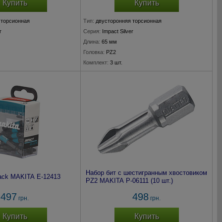
Купить
Купить
 торсионная
Тип:
двусторонняя торсионная
r
Серия:
Impact Silver
Длина:
65 мм
Головка:
PZ2
Комплект:
3 шт.
Набор бит с шестигранным хвостовиком
lack MAKITA E-12413
PZ2 MAKITA P-06111 (10 шт.)
497
498
грн.
грн.
Купить
Купить