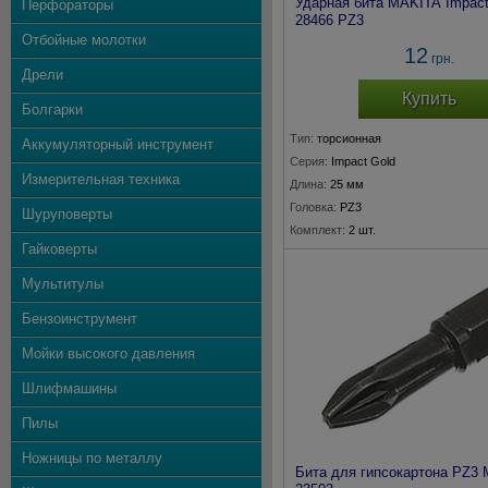
Ударная бита MAKITA Impact
Перфораторы
28466 PZ3
Отбойные молотки
12
грн.
Дрели
Купить
Болгарки
Тип:
торсионная
Аккумуляторный инструмент
Серия:
Impact Gold
Измерительная техника
Длина:
25 мм
Головка:
PZ3
Шуруповерты
Комплект:
2 шт.
Гайковерты
Мультитулы
Бензоинструмент
Мойки высокого давления
Шлифмашины
Пилы
Ножницы по металлу
Бита для гипсокартона PZ3 