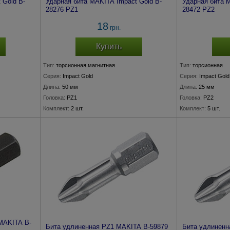
 Gold B-
Ударная бита MAKITA Impact Gold B-
Ударная бита 
28276 PZ1
28472 PZ2
18
грн.
Купить
Тип:
торсионная магнитная
Тип:
торсионная
Серия:
Impact Gold
Серия:
Impact Gold
Длина:
50 мм
Длина:
25 мм
Головка:
PZ1
Головка:
PZ2
Комплект:
2 шт.
Комплект:
5 шт.
MAKITA B-
Бита удлиненная PZ1 MAKITA B-59879
Бита удлиненн