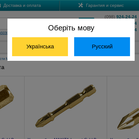
Доставка и оплата
Гарантия и сервис
(098)
924-24-24
(066)
204-24-24
Оберіть мову
(063)
824-24-24
A5030
HS7601
Обратный звонок
Українська
Русский
Отдел запчастей:
(068) 824-24-24
сти Макита
Аксессуары для завинчивания
Биты Pozidriv Макита
та