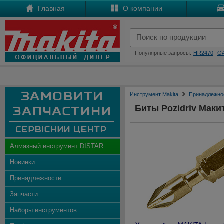
Главная
О компании
Популярные запросы:
HR2470
G
Инструмент Makita
Принадлежно
Биты Pozidriv Маки
Алмазный инструмент DISTAR
Новинки
Принадлежности
Запчасти
Наборы инструментов