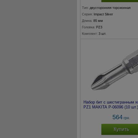
Тип:
двусторонняя торсионная
Серия:
Impact Silver
Длина:
85 мм
Головка:
PZ3
Комплект:
3 шт.
Набор бит с шестигранным х
PZ1 MAKITA P-06096 (10 шт.
564
грн.
Купить