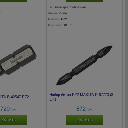
Тип:
бита крестообразная
k
Длина:
25 мм
Головка:
PZ2
Комплект:
10 шт.
Набор битов РZ2 MAKITA P-67773 (3
ITA B-42547 PZ2
шт.)
720
872
грн.
грн.
Купить
Купить