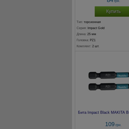
84
грн.
Купить
Тип:
торсионная
Серия:
Impact Gold
Длина:
25 мм
Головка:
PZ1
Комплект:
2 шт.
Бита Impact Black MAKITA B
109
грн.