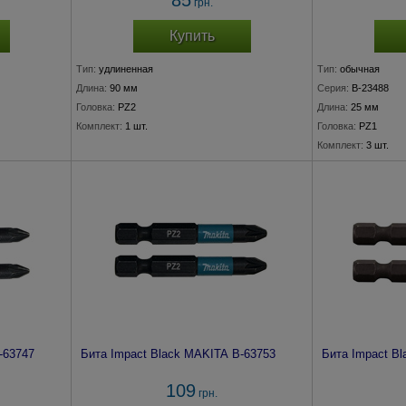
85
грн.
Купить
Тип:
удлиненная
Тип:
обычная
Длина:
90 мм
Серия:
B-23488
Головка:
PZ2
Длина:
25 мм
Комплект:
1 шт.
Головка:
PZ1
Комплект:
3 шт.
-63747
Бита Impact Black MAKITA B-63753
Бита Impact B
109
грн.