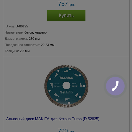
757
грн.
Купить
ID код:
D-80195
Назначение:
бетон, мрамор
Диаметр диска:
230 мм
Посадочное отверстие:
22,23 мм
Толщина:
2,3 мм
Алмазный диск MAKITA для бетона Turbo (D-52825)
790
грн.