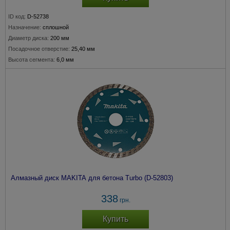
ID код:
D-52738
Назначение:
сплошной
Диаметр диска:
200 мм
Посадочное отверстие:
25,40 мм
Высота сегмента:
6,0 мм
Алмазный диск MAKITA для бетона Turbo (D-52803)
338
грн.
Купить