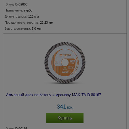
ID код:
D-52803
Назначение:
турбо
Диаметр диска:
125 мм
Посадочное отверстие:
22,23 мм
Высота сегмента:
7,0 мм
Алмазный диск по бетону и мрамору MAKITA D-80167
341
грн.
Купить
ID код:
D-80167