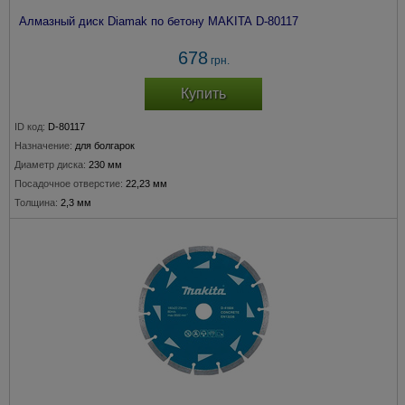
Алмазный диск Diamak по бетону MAKITA D-80117
678
грн.
Купить
ID код:
D-80117
Назначение:
для болгарок
Диаметр диска:
230 мм
Посадочное отверстие:
22,23 мм
Толщина:
2,3 мм