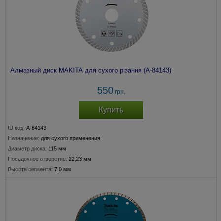
Алмазный диск MAKITA для сухого різання (A-84143)
550
грн.
Купить
ID код:
A-84143
Назначение:
для сухого применения
Диаметр диска:
115 мм
Посадочное отверстие:
22,23 мм
Высота сегмента:
7,0 мм