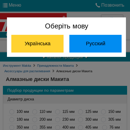
Меню
Позвонить
Оберіть мову
Войти
Українська
Русский
Отдел запчастей:
(068) 824-24-24
Каталог продукции
Инструмент Makita
Принадлежности Макита
Аксессуары для распиливания
Алмазные диски Макита
Алмазные диски Макита
Подбор продукции по параметрам
Диаметр диска
100 мм
110 мм
115 мм
125 мм
150 мм
180 мм
200 мм
230 мм
300 мм
305 мм
350 мм
355 мм
400 мм
405 мм
76 мм