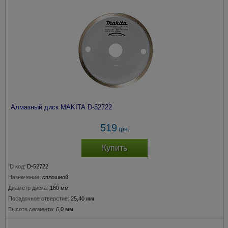
Алмазный диск MAKITA D-52722
519
грн.
Купить
ID код:
D-52722
Назначение:
сплошной
Диаметр диска:
180 мм
Посадочное отверстие:
25,40 мм
Высота сегмента:
6,0 мм