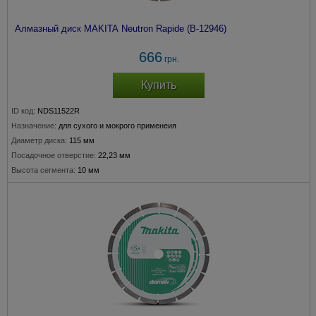
Алмазный диск MAKITA Neutron Rapide (B-12946)
666
грн.
Купить
ID код:
NDS11522R
Назначение:
для сухого и мокрого применеия
Диаметр диска:
115 мм
Посадочное отверстие:
22,23 мм
Высота сегмента:
10 мм