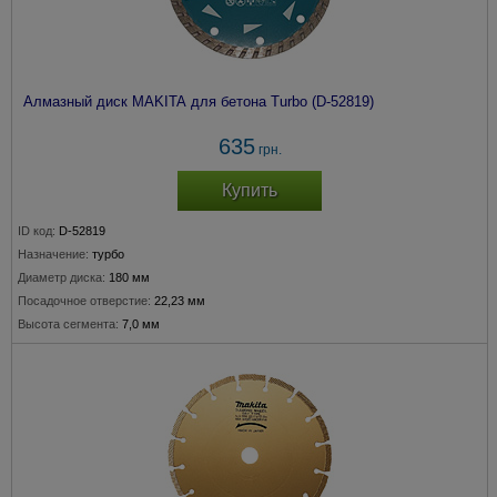
Алмазный диск MAKITA для бетона Turbo (D-52819)
635
грн.
Купить
ID код:
D-52819
Назначение:
турбо
Диаметр диска:
180 мм
Посадочное отверстие:
22,23 мм
Высота сегмента:
7,0 мм