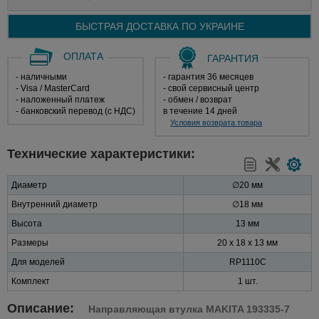
БЫСТРАЯ ДОСТАВКА ПО
УКРАИНЕ
ОПЛАТА
ГАРАНТИЯ
- наличными
- гарантия 36 месяцев
- Visa / MasterCard
- свой сервисный центр
- наложенный платеж
- обмен / возврат
- банковский перевод (с НДС)
в течение 14 дней
Условия возврата товара
Технические характеристики:
Диаметр
∅20 мм
Внутренний диаметр
∅18 мм
Высота
13 мм
Размеры
20 х 18 x 13 мм
Для моделей
RP1110C
Комплект
1 шт.
Описание:
Направляющая втулка MAKITA 193335-7