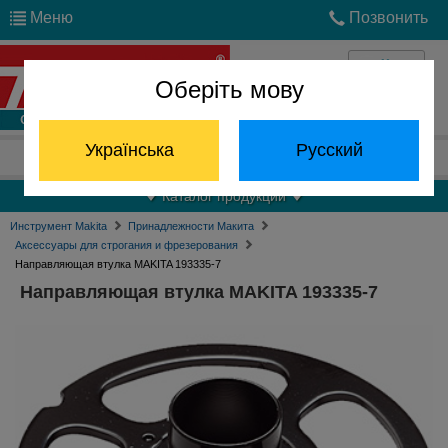
Меню
Позвонить
Оберіть мову
Войти
Українська
Русский
Отдел запчастей:
(068) 824-24-24
Каталог продукции
Инструмент Makita
Принадлежности Макита
Аксессуары для строгания и фрезерования
Направляющая втулка MAKITA 193335-7
Направляющая втулка MAKITA 193335-7