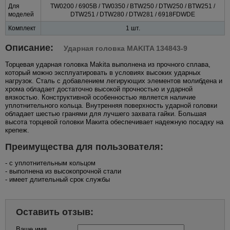
Для
TW0200 / 6905B / TW0350 / BTW250 / DTW250 / BTW251 /
моделей
DTW251 / DTW280 / DTW281 / 6918FDWDE
Комплект
1 шт.
Описание:
Ударная головка MAKITA 134843-9
Торцевая ударная головка Makita выполнена из прочного сплава,
который можно эксплуатировать в условиях высоких ударных
нагрузок. Сталь с добавлением легирующих элементов молибдена и
хрома обладает достаточно высокой прочностью и ударной
вязкостью. Конструктивной особенностью является наличие
уплотнительного кольца. Внутренняя поверхность ударной головки
обладает шестью гранями для лучшего захвата гайки. Большая
высота торцевой головки Макита обеспечивает надежную посадку на
крепеж.
Преимущества для пользователя:
- с уплотнительным кольцом
- выполнена из высокопрочной стали
- имеет длительный срок службы
Оставить отзыв:
Ваше имя