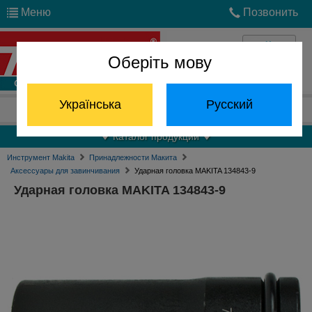
Меню
Позвонить
Оберіть мову
Войти
Українська
Русский
Отдел запчастей:
(068) 824-24-24
Каталог продукции
Инструмент Makita
Принадлежности Макита
Аксессуары для завинчивания
Ударная головка MAKITA 134843-9
Ударная головка MAKITA 134843-9