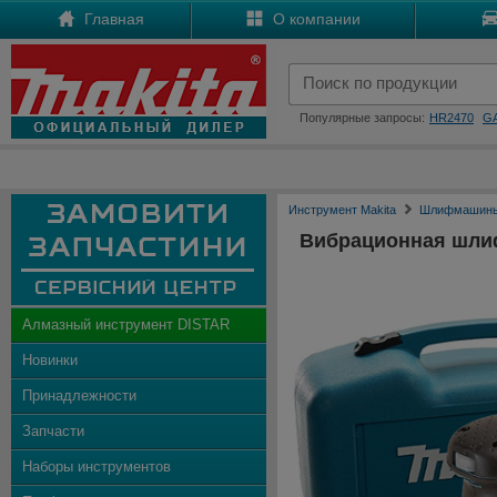
Главная
О компании
Популярные запросы:
HR2470
G
Инструмент Makita
Шлифмашины
Вибрационная шлиф
Алмазный инструмент DISTAR
Новинки
Принадлежности
Запчасти
Наборы инструментов