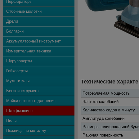
Перфораторы
Отбойные молотки
Дрели
Болгарки
Аккумуляторный инструмент
Измерительная техника
Шуруповерты
Гайковерты
Мультитулы
Технические характе
Бензоинструмент
Потребляемая мощность
Мойки высокого давления
Частота колебаний
Количество ходов в минуту
Шлифмашины
Амплитуда колебаний
Пилы
Размеры шлифовальной бум
Ножницы по металлу
Рабочая поверхность