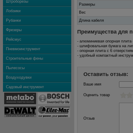
Штроборезы
Размеры
Лобзики
Вес
Рубанки
Длина кабеля
Фрезеры
Преимущества для п
Рейсмус
- алюминиевая опорная плита
- шлифовальная бумага на ли
Пневмоинструмент
- опорная плита с 6 отверсти
- удобный компактный инстру
Строительные фены
Пылесосы
Оставить отзыв:
Воздуходувки
Ваше имя
Садовый инструмент
Оценить товар
Отзыв