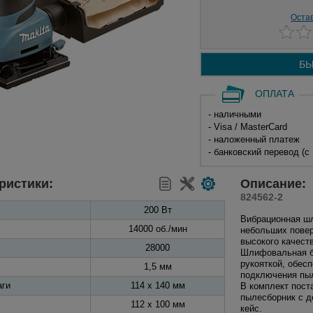
Оста
БЫ
ОПЛАТА
- наличными
- Visa / MasterCard
- наложенный платеж
- банковский перевод (с
ристики:
Описание:
824562-2
200 Вт
Вибрационная 
14000 об./мин
небольших повер
высокого качес
28000
Шлифовальная бу
рукояткой, обес
1,5 мм
подключения пы
аги
114 х 140 мм
В комплект пос
пылесборник с д
112 х 100 мм
кейс.