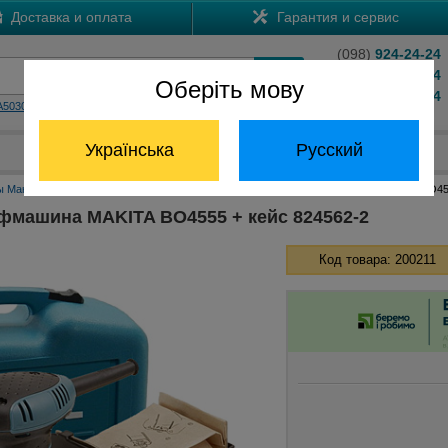
Доставка и оплата
Гарантия и сервис
(098)
924-24-24
(066)
204-24-24
Оберіть мову
(063)
824-24-24
A5030
HS7601
Обратный звонок
Українська
Русский
Отдел запчастей:
(068) 824-24-24
 Макита
Виброшлифмашины Макита
Вибрационная шлифмашина MAKITA BO455
машина MAKITA BO4555 + кейс 824562-2
Код товара: 200211