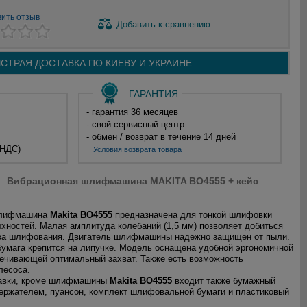
вить отзыв
Добавить
к сравнению
СТРАЯ ДОСТАВКА ПО
КИЕВУ И
УКРАИНЕ
ГАРАНТИЯ
- гарантия 36 месяцев
- свой сервисный центр
- обмен / возврат в течение 14 дней
 НДС)
Условия возврата товара
Вибрационная шлифмашина MAKITA BO4555 + кейс
шлифмашина
Makita BO4555
предназначена для тонкой шлифовки
хностей. Малая амплитуда колебаний (1,5 мм) позволяет добиться
тва шлифования. Двигатель шлифмашины надежно защищен от пыли.
мага крепится на липучке. Модель оснащена удобной эргономичной
печивающей оптимальный захват. Также есть возможность
лесоса.
тавки, кроме шлифмашины
Makita BO4555
входит также бумажный
ержателем, пуансон, комплект шлифовальной бумаги и пластиковый