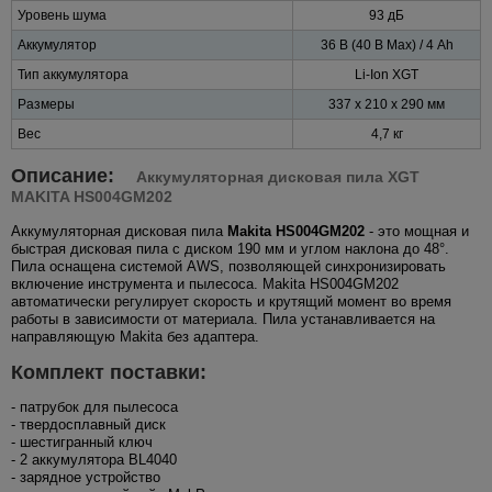
Уровень шума
93 дБ
Аккумулятор
36 В (40 В Max) / 4 Ah
Тип аккумулятора
Li-Ion XGT
Размеры
337 x 210 x 290 мм
Вес
4,7 кг
Описание:
Аккумуляторная дисковая пила XGT
MAKITA HS004GM202
Аккумуляторная дисковая пила
Makita HS004GM202
- это мощная и
быстрая дисковая пила с диском 190 мм и углом наклона до 48°.
Пила оснащена системой AWS, позволяющей синхронизировать
включение инструмента и пылесоса. Makita HS004GM202
автоматически регулирует скорость и крутящий момент во время
работы в зависимости от материала. Пила устанавливается на
направляющую Makita без адаптера.
Комплект поставки:
- патрубок для пылесоса
- твердосплавный диск
- шестигранный ключ
- 2 аккумулятора BL4040
- зарядное устройство