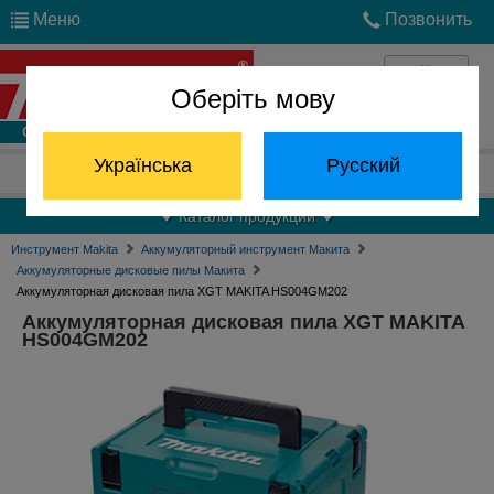
Меню
Позвонить
Оберіть мову
Войти
Українська
Русский
Отдел запчастей:
(068) 824-24-24
Каталог продукции
Инструмент Makita
Аккумуляторный инструмент Макита
Аккумуляторные дисковые пилы Макита
Аккумуляторная дисковая пила XGT MAKITA HS004GM202
Аккумуляторная дисковая пила XGT MAKITA
HS004GM202