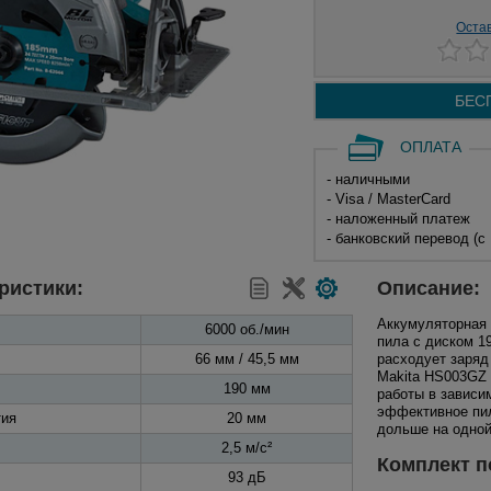
Оста
БЕС
ОПЛАТА
- наличными
- Visa / MasterCard
- наложенный платеж
- банковский перевод (с
ристики:
Описание:
Аккумуляторная
6000 об./мин
пила с диском 1
66 мм / 45,5 мм
расходует заряд
Makita HS003GZ 
190 мм
работы в зависи
эффективное пил
тия
20 мм
дольше на одной
2,5 м/с²
Комплект п
93 дБ