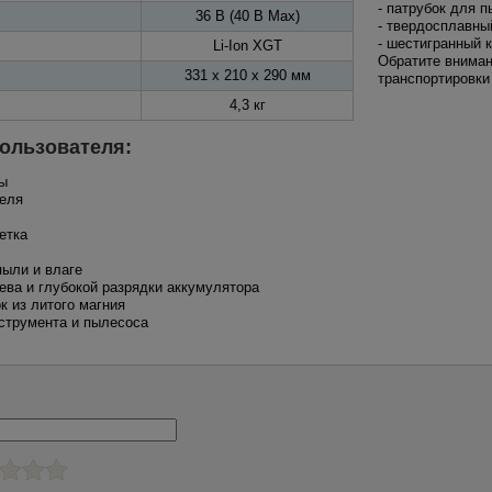
- патрубок для 
36 В (40 В Max)
- твердосплавны
- шестигранный 
Li-Ion XGT
Обратите вниман
331 x 210 x 290 мм
транспортировки 
4,3 кг
ользователя:
ты
теля
етка
пыли и влаге
рева и глубокой разрядки аккумулятора
к из литого магния
нструмента и пылесоса