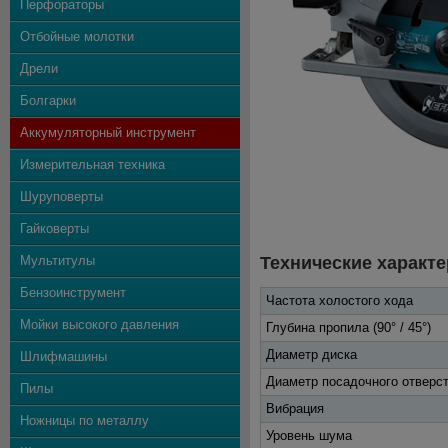
Перфораторы
Отбойные молотки
Дрели
Болгарки
Аккумуляторный инструмент
Измерительная техника
Шуруповерты
Гайковерты
Мультитулы
Технические характе
Бензоинструмент
Частота холостого хода
Мойки высокого давления
Глубина пропила (90° / 45°)
Диаметр диска
Шлифмашины
Диаметр посадочного отверс
Пилы
Вибрация
Ножницы по металлу
Уровень шума