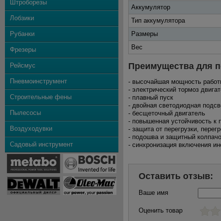
Штроборезы
Аккумулятор
Лобзики
Тип аккумулятора
Рубанки
Размеры
Вес
Фрезеры
Преимущества для п
Рейсмус
Пневмоинструмент
- высочайшая мощность рабо
- электрический тормоз двига
Строительные фены
- плавный пуск
- двойная светодиодная подсв
Пылесосы
- бесщеточный двигатель
- повышенная устойчивость к 
Воздуходувки
- защита от перегрузки, перег
- подошва и защитный колпачо
Садовый инструмент
- синхронизация включения и
Оставить отзыв:
Ваше имя
Оценить товар