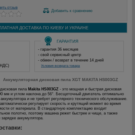
вить отзыв
Добавить
к сравнению
ПЛАТНАЯ ДОСТАВКА ПО
КИЕВУ И
УКРАИНЕ
ГАРАНТИЯ
- гарантия 36 месяцев
- свой сервисный центр
- обмен / возврат в течение 14 дней
 НДС)
Условия возврата товара
Аккумуляторная дисковая пила XGT MAKITA HS003GZ
 дисковая пила
Makita HS003GZ
- это мощная и быстрая дисковая
90 мм и углом наклона до 56°. Бесщеточный двигатель оптимально
 аккумулятора и не требует регулярного технического обслуживание.
автоматически регулирует скорость и крутящий момент во время
мости от материала. В стандартную комплектацию входит
ьное полотно, поэтому машина режет быстрее и чище, а также
 зарядке аккумулятора.
оставки: