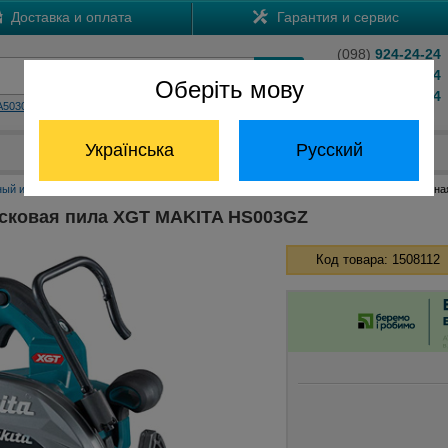
Доставка и оплата
Гарантия и сервис
(098)
924-24-24
(066)
204-24-24
Оберіть мову
(063)
824-24-24
A5030
HS7601
Обратный звонок
Українська
Русский
Отдел запчастей:
(068) 824-24-24
ный инструмент Макита
Аккумуляторные дисковые пилы Макита
Аккумуляторна
сковая пила XGT MAKITA HS003GZ
Код товара: 1508112