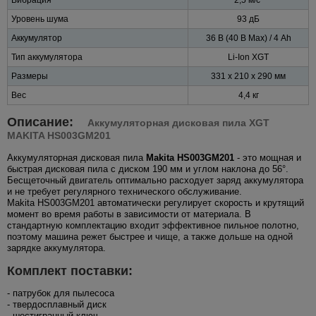
Уровень шума
93 дБ
Аккумулятор
36 В (40 В Max) / 4 Ah
Тип аккумулятора
Li-Ion XGT
Размеры
331 x 210 x 290 мм
Вес
4,4 кг
Описание:
Аккумуляторная дисковая пила XGT
MAKITA HS003GM201
Аккумуляторная дисковая пила
Makita HS003GM201
- это мощная и
быстрая дисковая пила с диском 190 мм и углом наклона до 56°.
Бесщеточный двигатель оптимально расходует заряд аккумулятора
и не требует регулярного технического обслуживание.
Makita HS003GM201 автоматически регулирует скорость и крутящий
момент во время работы в зависимости от материала. В
стандартную комплектацию входит эффективное пильное полотно,
поэтому машина режет быстрее и чище, а также дольше на одной
зарядке аккумулятора.
Комплект поставки:
- патрубок для пылесоса
- твердосплавный диск
- шестигранный ключ