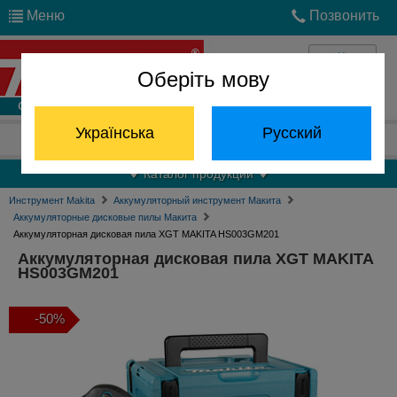
Меню
Позвонить
Оберіть мову
Войти
Українська
Русский
Отдел запчастей:
(068) 824-24-24
Каталог продукции
Инструмент Makita
Аккумуляторный инструмент Макита
Аккумуляторные дисковые пилы Макита
Аккумуляторная дисковая пила XGT MAKITA HS003GM201
Аккумуляторная дисковая пила XGT MAKITA
HS003GM201
-50%