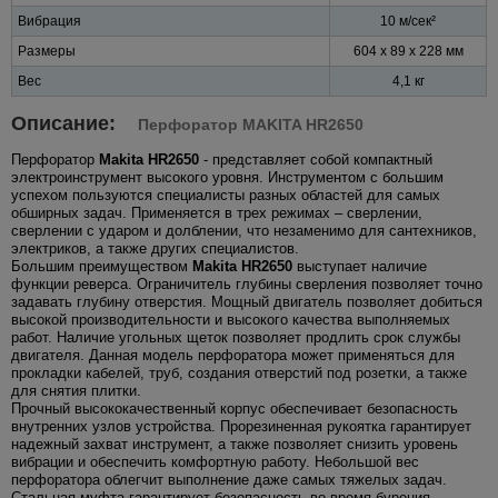
Вибрация
10 м/сек²
Размеры
604 x 89 x 228 мм
Вес
4,1 кг
Описание:
Перфоратор MAKITA HR2650
Перфоратор
Makita HR2650
- представляет собой компактный
электроинструмент высокого уровня. Инструментом с большим
успехом пользуются специалисты разных областей для самых
обширных задач. Применяется в трех режимах – сверлении,
сверлении с ударом и долблении, что незаменимо для сантехников,
электриков, а также других специалистов.
Большим преимуществом
Makita HR2650
выступает наличие
функции реверса. Ограничитель глубины сверления позволяет точно
задавать глубину отверстия. Мощный двигатель позволяет добиться
высокой производительности и высокого качества выполняемых
работ. Наличие угольных щеток позволяет продлить срок службы
двигателя. Данная модель перфоратора может применяться для
прокладки кабелей, труб, создания отверстий под розетки, а также
для снятия плитки.
Прочный высококачественный корпус обеспечивает безопасность
внутренних узлов устройства. Прорезиненная рукоятка гарантирует
надежный захват инструмент, а также позволяет снизить уровень
вибрации и обеспечить комфортную работу. Небольшой вес
перфоратора облегчит выполнение даже самых тяжелых задач.
Стальная муфта гарантирует безопасность во время бурения.