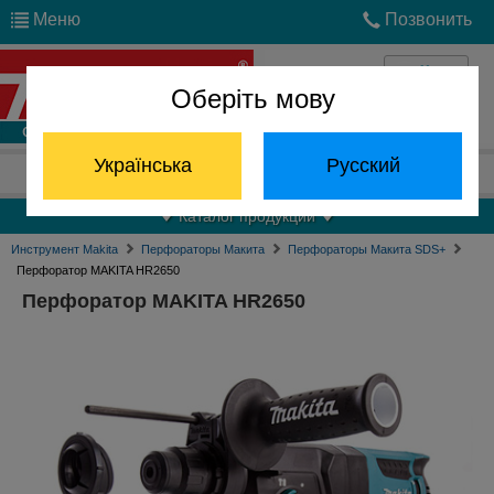
Меню
Позвонить
Оберіть мову
Войти
Українська
Русский
Отдел запчастей:
(068) 824-24-24
Каталог продукции
Инструмент Makita
Перфораторы Макита
Перфораторы Макита SDS+
Перфоратор MAKITA HR2650
Перфоратор MAKITA HR2650