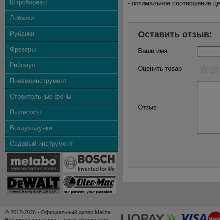
Штроборезы
- оптимальное соотношение це
Лобзики
Оставить отзыв:
Рубанки
Фрезеры
Ваше имя
Рейсмус
Оценить товар
Пневмоинструмент
Строительные фены
Отзыв
Пылесосы
Воздуходувки
Садовый инструмент
© 2012-2026 - Официальный дилер Makita