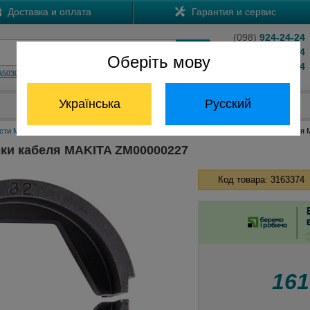
Доставка и оплата
Гарантия и сервис
(098)
924-24-24
(066)
204-24-24
Оберіть мову
(063)
824-24-24
A5030
HS7601
Обратный звонок
Українська
Русский
Отдел запчастей:
(068) 824-24-24
сти Макита
Матрицы для обжимки кабеля Макита
Матрица для обжимки кабеля
ки кабеля MAKITA ZM00000227
Код товара: 3163374
16