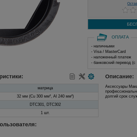
Оста
БЕС
ОПЛАТА
- наличными
- Visa / MasterCard
- наложенный платеж
- банковский перевод (с
ристики:
Описание:
Аксессуары Маки
матрица
профессионально
32 мм (Cu 300 мм², Al 240 мм²)
долгий срок слу
DTC301, DTC302
1 шт.
ользователя: