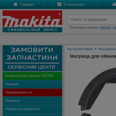
Главная
О компании
Популярные запросы:
HR2470
G
Инструмент Makita
Принадлежно
Матрица для обжим
Алмазный инструмент DISTAR
Новинки
Принадлежности
Запчасти
Наборы инструментов