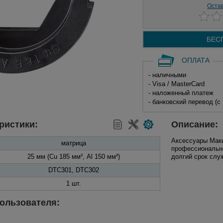
Оста
БЕС
ОПЛАТА
- наличными
- Visa / MasterCard
- наложенный платеж
- банковский перевод (с
ристики:
Описание:
Аксессуары Маки
матрица
профессионально
25 мм (Cu 185 мм², Al 150 мм²)
долгий срок слу
DTC301, DTC302
1 шт.
ользователя: