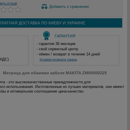
вить отзыв
Добавить
к сравнению
ПЛАТНАЯ ДОСТАВКА ПО
КИЕВУ И
УКРАИНЕ
ГАРАНТИЯ
- гарантия 36 месяцев
- свой сервисный центр
- обмен / возврат в течение 14 дней
 НДС)
Условия возврата товара
Матрица для обжимки кабеля MAKITA ZM00000225
та - это высококачественные принадлежности для
го использования. Изготовленные из лучших материалов, они имеют
жбы и оптимальное соотношение цена-качество.