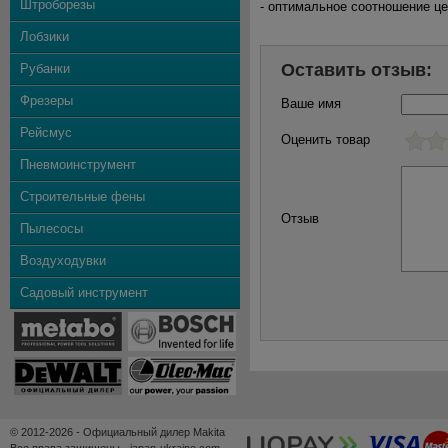
Штроборезы
- оптимальное соотношение це
Лобзики
Оставить отзыв:
Рубанки
Фрезеры
Ваше имя
Рейсмус
Оценить товар
Пневмоинструмент
Строительные фены
Отзыв
Пылесосы
Воздуходувки
Садовый инструмент
© 2012-2026 - Официальный дилер Makita