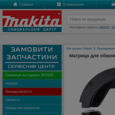
Главная
О компании
Популярные запросы:
HR2470
G
Инструмент Makita
Принадлежно
Матрица для обжим
Алмазный инструмент DISTAR
Новинки
Принадлежности
Запчасти
Наборы инструментов