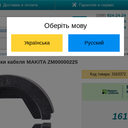
Доставка и оплата
Гарантия и сервис
(098)
924-24-24
(066)
204-24-24
Оберіть мову
(063)
824-24-24
A5030
HS7601
Обратный звонок
Українська
Русский
Отдел запчастей:
(068) 824-24-24
сти Макита
Матрицы для обжимки кабеля Макита
Матрица для обжимки кабеля
ки кабеля MAKITA ZM00000225
Код товара: 3163372
16