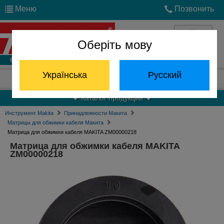
Меню
Позвонить
Оберіть мову
Войти
Українська
Русский
Отдел запчастей:
(068) 824-24-24
Каталог продукции
Инструмент Makita
Принадлежности Макита
Матрицы для обжимки кабеля Макита
Матрица для обжимки кабеля MAKITA ZM00000218
Матрица для обжимки кабеля MAKITA
ZM00000218