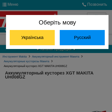
Меню
Позвонить
Оберіть мову
Войти
Українська
Русский
Отдел запчастей:
(068) 824-24-24
Каталог продукции
Инструмент Makita
Аккумуляторный инструмент Макита
Аккумуляторные кусторезы Макита
Аккумуляторный кусторез XGT MAKITA UH008GZ
Аккумуляторный кусторез XGT MAKITA
UH008GZ