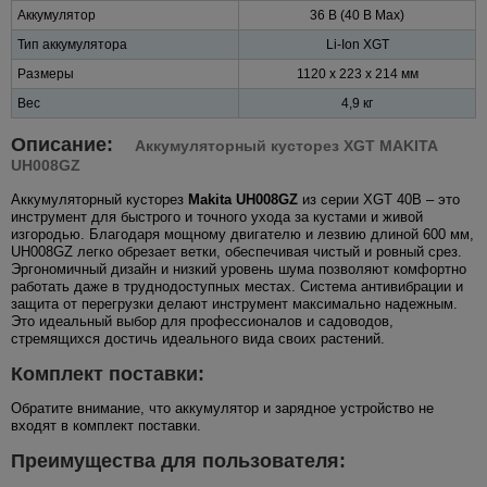
Аккумулятор
36 В (40 В Max)
Тип аккумулятора
Li-Ion XGT
Размеры
1120 x 223 x 214 мм
Вес
4,9 кг
Описание:
Аккумуляторный кусторез XGT MAKITA
UH008GZ
Аккумуляторный кусторез
Makita UH008GZ
из серии XGT 40В – это
инструмент для быстрого и точного ухода за кустами и живой
изгородью. Благодаря мощному двигателю и лезвию длиной 600 мм,
UH008GZ легко обрезает ветки, обеспечивая чистый и ровный срез.
Эргономичный дизайн и низкий уровень шума позволяют комфортно
работать даже в труднодоступных местах. Система антивибрации и
защита от перегрузки делают инструмент максимально надежным.
Это идеальный выбор для профессионалов и садоводов,
стремящихся достичь идеального вида своих растений.
Комплект поставки:
Обратите внимание, что аккумулятор и зарядное устройство не
входят в комплект поставки.
Преимущества для пользователя: