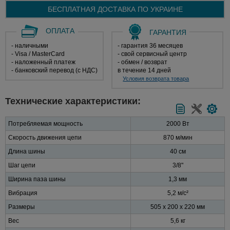
БЕСПЛАТНАЯ ДОСТАВКА ПО
УКРАИНЕ
ОПЛАТА
ГАРАНТИЯ
- наличными
- гарантия 36 месяцев
- Visa / MasterCard
- свой сервисный центр
- наложенный платеж
- обмен / возврат
- банковский перевод (с НДС)
в течение 14 дней
Условия возврата товара
Технические характеристики:
Потребляемая мощность
2000 Вт
Скорость движения цепи
870 м/мин
Длина шины
40 см
Шаг цепи
3/8"
Ширина паза шины
1,3 мм
Вибрация
5,2 м/с²
Размеры
505 x 200 x 220 мм
Вес
5,6 кг