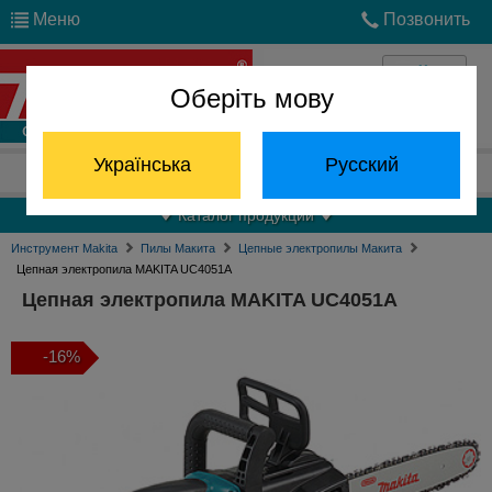
Меню
Позвонить
Оберіть мову
Войти
Українська
Русский
Отдел запчастей:
(068) 824-24-24
Каталог продукции
Инструмент Makita
Пилы Макита
Цепные электропилы Макита
Цепная электропила MAKITA UC4051A
Цепная электропила MAKITA UC4051A
-16%