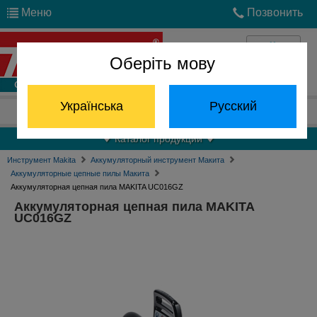
Меню
Позвонить
Оберіть мову
Войти
Українська
Русский
Отдел запчастей:
(068) 824-24-24
Каталог продукции
Инструмент Makita
Аккумуляторный инструмент Макита
Аккумуляторные цепные пилы Макита
Аккумуляторная цепная пила MAKITA UC016GZ
Аккумуляторная цепная пила MAKITA
UC016GZ